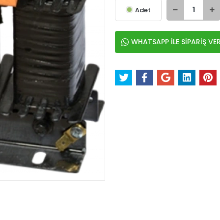
Adet
WHATSAPP İLE SİPARİŞ VE