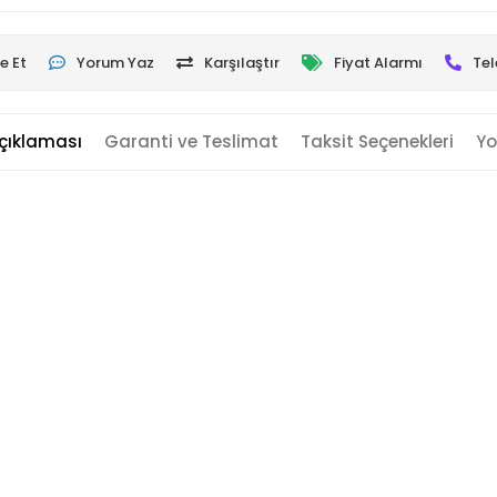
e Et
Yorum Yaz
Karşılaştır
Fiyat Alarmı
Tel
çıklaması
Garanti ve Teslimat
Taksit Seçenekleri
Yo