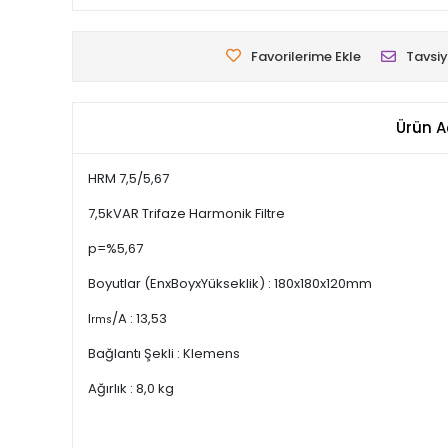
Favorilerime Ekle
Tavsiy
Ürün A
HRM 7,5/5,67
7,5kVAR Trifaze Harmonik Filtre
p=%5,67
Boyutlar (EnxBoyxYükseklik) : 180x180x120mm
I
/A : 13,53
rms
Bağlantı Şekli : Klemens
Ağırlık : 8,0 kg