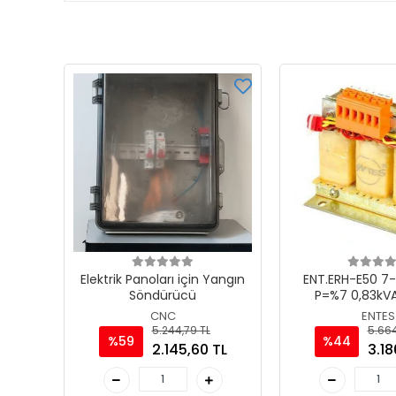
Elektrik Panoları için Yangın
ENT.ERH-E50 7
Söndürücü
P=%7 0,83kV
Harmonik F
CNC
ENTES
5.244,79 TL
5.664
%59
%44
2.145,60 TL
3.18