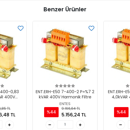
Benzer Ürünler
-400-0,83
ENT.ERH-E50 7-400-2 P=%7 2
ENT.ERH-E
AR 400V
kVAR 400V Harmonik Filtre
4,0kVAR
iltre
ENTES
,85 TL
9.166,64 TL
%44
%44
6,48 TL
5.156,24 TL