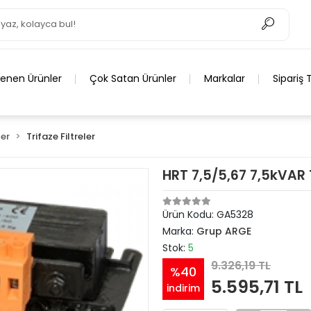
lenen Ürünler
Çok Satan Ürünler
Markalar
Sipariş 
ler
Trifaze Filtreler
HRT 7,5/5,67 7,5kVAR 
Ürün Kodu:
GA5328
Marka:
Grup ARGE
Stok:
5
9.326,19 TL
%40
5.595,71 TL
indirim