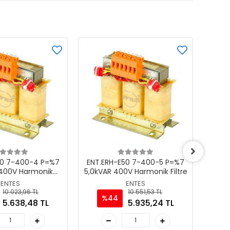
50 7-400-4 P=%7
ENT.ERH-E50 7-400-5 P=%7
ENT
 400V Harmonik
5,0kVAR 400V Harmonik Filtre
P
Filtre
ENTES
ENTES
10.023,96 TL
10.551,53 TL
%44
5.638,48 TL
5.935,24 TL