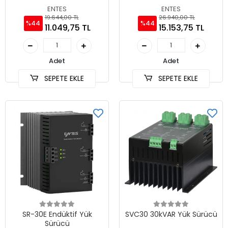
ENTES
ENTES
19.644,00 TL
26.940,00 TL
%44
%44
11.049,75 TL
15.153,75 TL
Adet
Adet
SEPETE EKLE
SEPETE EKLE
SR-30E Endüktif Yük
SVC30 30kVAR Yük Sürücü
Sürücü