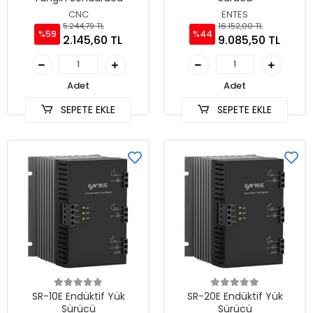
CNC
ENTES
5.244,79 TL
16.152,00 TL
%59
%44
2.145,60 TL
9.085,50 TL
Adet
Adet
SEPETE EKLE
SEPETE EKLE
SR-10E Endüktif Yük
SR-20E Endüktif Yük
Sürücü
Sürücü