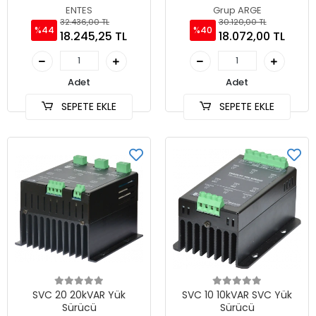
ENTES
Grup ARGE
32.436,00 TL
30.120,00 TL
%44
%40
18.245,25 TL
18.072,00 TL
Adet
Adet
SEPETE EKLE
SEPETE EKLE
SVC 20 20kVAR Yük
SVC 10 10kVAR SVC Yük
Sürücü
Sürücü