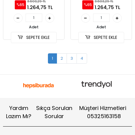
3.603,29 TL
3.603,29 TL
%65
%65
1.264,75 TL
1.264,75 TL
Adet
Adet
SEPETE EKLE
SEPETE EKLE
1
2
3
4
Yardım
Sıkça Sorulan
Müşteri Hizmetleri
Lazım Mı?
Sorular
05325163158