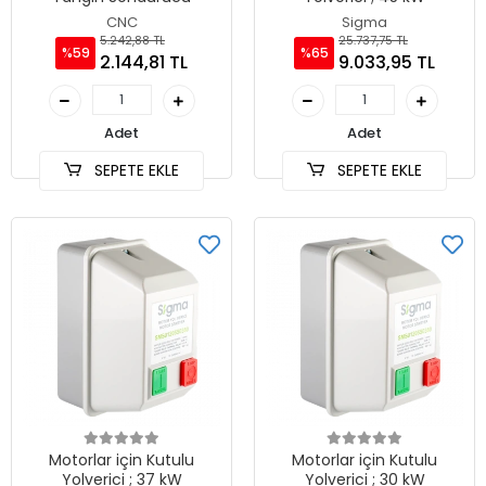
CNC
Sigma
5.242,88 TL
25.737,75 TL
%59
%65
2.144,81 TL
9.033,95 TL
Adet
Adet
SEPETE EKLE
SEPETE EKLE
Motorlar için Kutulu
Motorlar için Kutulu
Yolverici ; 37 kW
Yolverici ; 30 kW