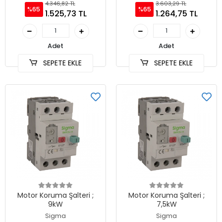
4.346,82 TL
3.603,29 TL
%65
%65
1.525,73 TL
1.264,75 TL
Adet
Adet
SEPETE EKLE
SEPETE EKLE
Motor Koruma Şalteri ;
Motor Koruma Şalteri ;
9kW
7,5kW
Sigma
Sigma