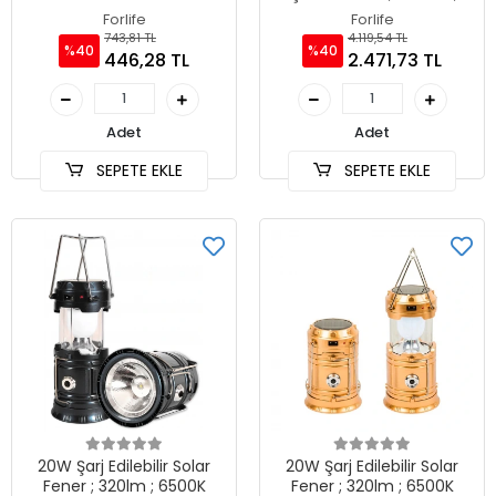
6500K
Forlife
Forlife
743,81 TL
4.119,54 TL
%40
%40
446,28 TL
2.471,73 TL
Adet
Adet
SEPETE EKLE
SEPETE EKLE
20W Şarj Edilebilir Solar
20W Şarj Edilebilir Solar
Fener ; 320lm ; 6500K
Fener ; 320lm ; 6500K