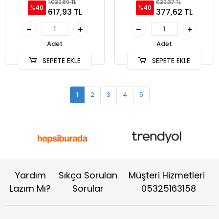
1.029,89 TL
629,37 TL
%40
%40
617,93 TL
377,62 TL
Adet
Adet
SEPETE EKLE
SEPETE EKLE
1
2
3
4
5
Yardım
Sıkça Sorulan
Müşteri Hizmetleri
Lazım Mı?
Sorular
05325163158