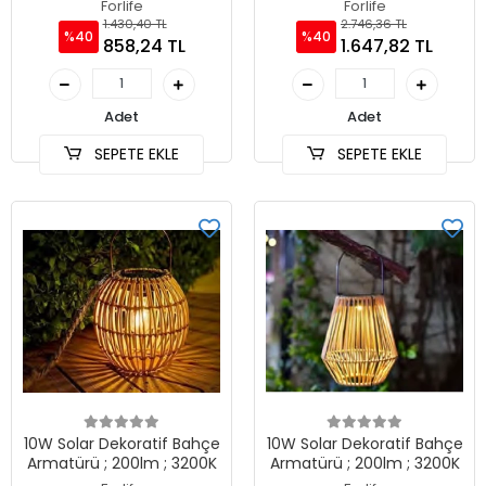
6500K
Forlife
Forlife
1.430,40 TL
2.746,36 TL
%40
%40
858,24 TL
1.647,82 TL
Adet
Adet
SEPETE EKLE
SEPETE EKLE
10W Solar Dekoratif Bahçe
10W Solar Dekoratif Bahçe
Armatürü ; 200lm ; 3200K
Armatürü ; 200lm ; 3200K