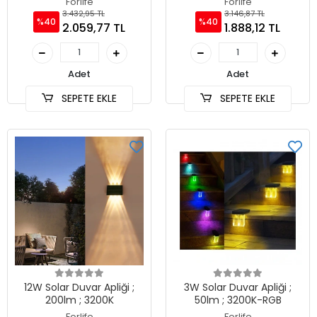
Forlife
Forlife
3.432,95 TL
3.146,87 TL
%40
%40
2.059,77 TL
1.888,12 TL
Adet
Adet
SEPETE EKLE
SEPETE EKLE
12W Solar Duvar Apliği ;
3W Solar Duvar Apliği ;
200lm ; 3200K
50lm ; 3200K-RGB
Forlife
Forlife