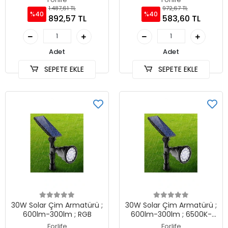
1.487,61 TL
972,67 TL
%40
%40
892,57 TL
583,60 TL
Adet
Adet
SEPETE EKLE
SEPETE EKLE
30W Solar Çim Armatürü ;
30W Solar Çim Armatürü ;
600lm-300lm ; RGB
600lm-300lm ; 6500K-
3200K-Yeşil-Amber
Forlife
Forlife