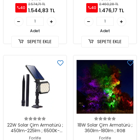
2.574,71 TL
2.460,28 TL
%40
%40
1.544,83 TL
1.476,17 TL
Adet
Adet
SEPETE EKLE
SEPETE EKLE
22W Solar Çim Armatürü ;
18W Solar Çim Armatürü ;
450lm-225lm ; 6500K-
360lm-180lm ; RGB
3200K-Yeşil
Forlife
Forlife