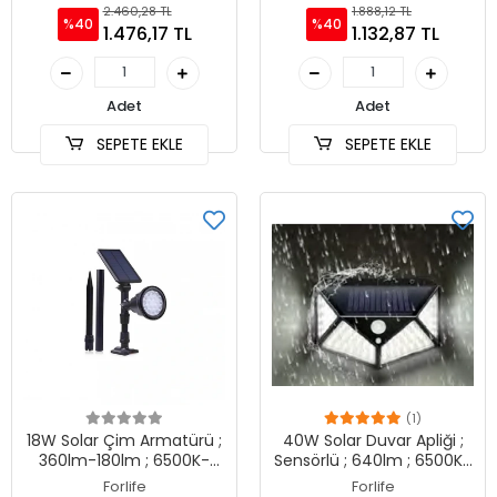
2.460,28 TL
1.888,12 TL
%40
%40
1.476,17 TL
1.132,87 TL
Adet
Adet
SEPETE EKLE
SEPETE EKLE
(1)
18W Solar Çim Armatürü ;
40W Solar Duvar Apliği ;
360lm-180lm ; 6500K-
Sensörlü ; 640lm ; 6500K-
3200K-Yeşil-Amber
3200K
Forlife
Forlife