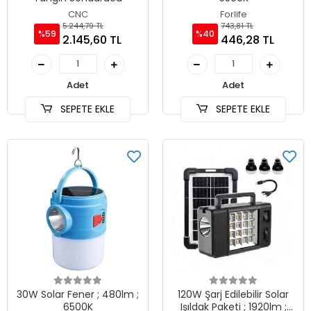
CNC
Forlife
5.244,79 TL
743,81 TL
%59
%40
2.145,60 TL
446,28 TL
Adet
Adet
SEPETE EKLE
SEPETE EKLE
30W Solar Fener ; 480lm ;
120W Şarj Edilebilir Solar
6500K
Işıldak Paketi ; 1920lm ;