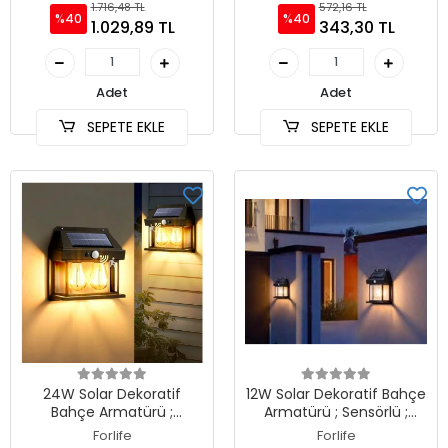
1.716,48 TL
572,16 TL
%40
%40
1.029,89 TL
343,30 TL
Adet
Adet
SEPETE EKLE
SEPETE EKLE
24W Solar Dekoratif
12W Solar Dekoratif Bahçe
Bahçe Armatürü ;
Armatürü ; Sensörlü ;
Sensörlü ; 480lm ; 3200K
240lm ; 3200K
Forlife
Forlife