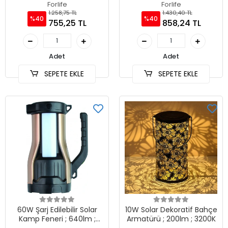
6500K
6500K
Forlife
Forlife
1.258,75 TL
1.430,40 TL
%40
%40
755,25 TL
858,24 TL
Adet
Adet
SEPETE EKLE
SEPETE EKLE
60W Şarj Edilebilir Solar
10W Solar Dekoratif Bahçe
Kamp Feneri ; 640lm ;
Armatürü ; 200lm ; 3200K