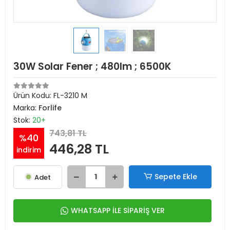
30W Solar Fener ; 480lm ; 6500K
Ürün Kodu:
FL-3210 M
Marka:
Forlife
Stok:
20+
743,81 TL
%40
446,28 TL
indirim
Sepete Ekle
Adet
WHATSAPP İLE SİPARİŞ VER