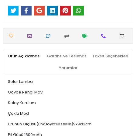
Ürün Açıklaması
Garanti ve Teslimat
Taksit Seçenekleri
Yorumlar
Solar Lamba
Gövde Rengi Mavi
Kolay Kurulum
Çoklu Mod
Ürünün Ölçüsü(EnxBoyxYükseklik)9x9x12cm
Pil Gücü 1500mAh