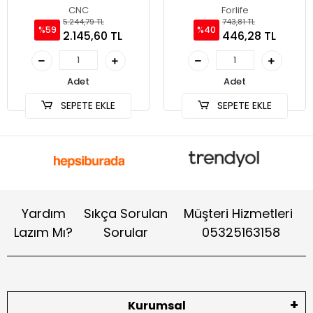
CNC
Forlife
5.244,79 TL
743,81 TL
%59
%40
2.145,60 TL
446,28 TL
Adet
Adet
SEPETE EKLE
SEPETE EKLE
Yardım
Sıkça Sorulan
Müşteri Hizmetleri
Lazım Mı?
Sorular
05325163158
Kurumsal