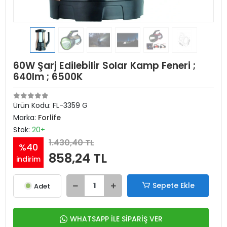
60W Şarj Edilebilir Solar Kamp Feneri ;
640lm ; 6500K
Ürün Kodu:
FL-3359 G
Marka:
Forlife
Stok:
20+
1.430,40 TL
%40
858,24 TL
indirim
Sepete Ekle
Adet
WHATSAPP İLE SİPARİŞ VER