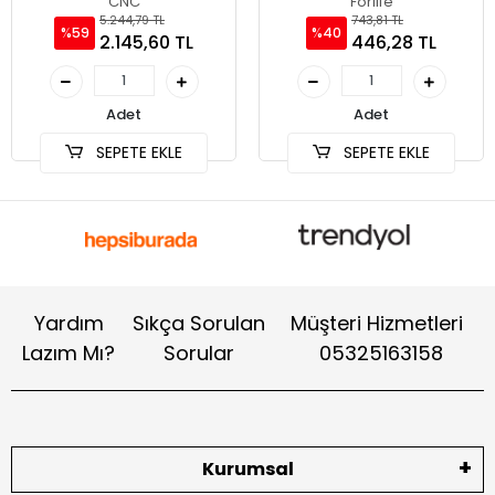
CNC
Forlife
5.244,79 TL
743,81 TL
%59
%40
2.145,60 TL
446,28 TL
Adet
Adet
SEPETE EKLE
SEPETE EKLE
Yardım
Sıkça Sorulan
Müşteri Hizmetleri
Lazım Mı?
Sorular
05325163158
Kurumsal