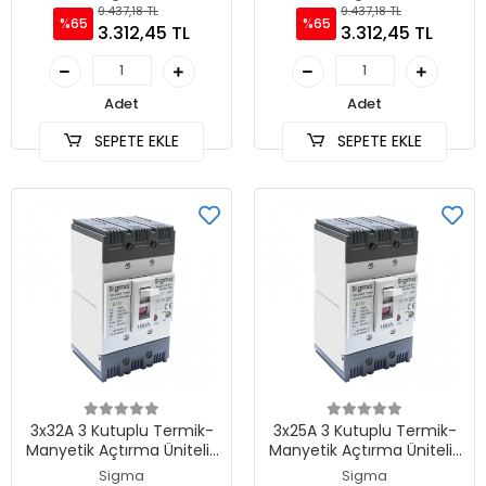
9.437,18 TL
9.437,18 TL
%65
%65
3.312,45 TL
3.312,45 TL
Adet
Adet
SEPETE EKLE
SEPETE EKLE
3x32A 3 Kutuplu Termik-
3x25A 3 Kutuplu Termik-
Manyetik Açtırma Üniteli ,
Manyetik Açtırma Üniteli ,
Ayarlı Tip AG Devre Kesici
Ayarlı Tip AG Devre Kesici
Sigma
Sigma