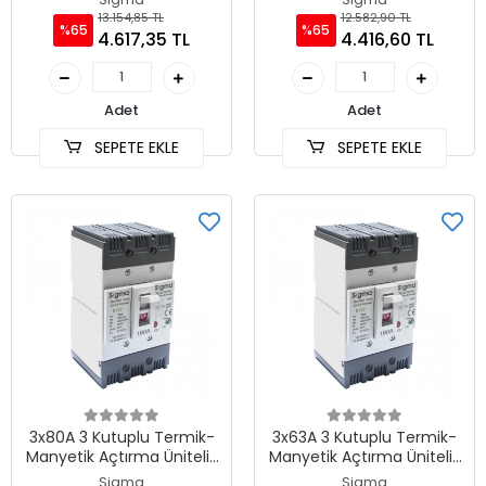
13.154,85 TL
12.582,90 TL
%65
%65
4.617,35 TL
4.416,60 TL
Adet
Adet
SEPETE EKLE
SEPETE EKLE
3x80A 3 Kutuplu Termik-
3x63A 3 Kutuplu Termik-
Manyetik Açtırma Üniteli ,
Manyetik Açtırma Üniteli ,
Ayarlı Tip AG Devre Kesici
Ayarlı Tip AG Devre Kesici
Sigma
Sigma