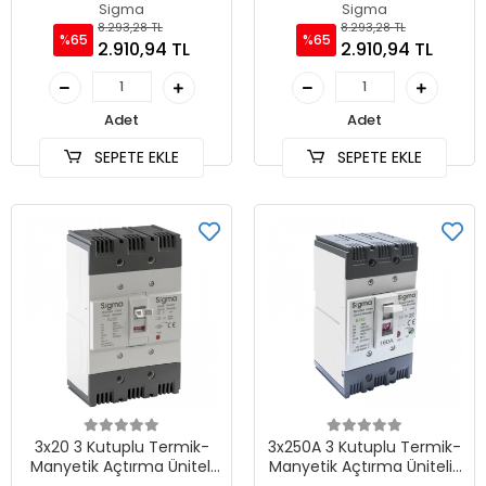
Sabit Tip AG Devre Kesici
Sabit Tip AG Devre Kesici
Sigma
Sigma
8.293,28 TL
8.293,28 TL
%65
%65
2.910,94 TL
2.910,94 TL
Adet
Adet
SEPETE EKLE
SEPETE EKLE
3x20 3 Kutuplu Termik-
3x250A 3 Kutuplu Termik-
Manyetik Açtırma Üniteli
Manyetik Açtırma Üniteli ,