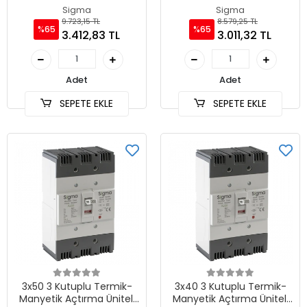
Sabit Tip AG Devre Kesici
Sabit Tip AG Devre Kesici
Sigma
Sigma
9.723,15 TL
8.579,25 TL
%65
%65
3.412,83 TL
3.011,32 TL
Adet
Adet
SEPETE EKLE
SEPETE EKLE
3x50 3 Kutuplu Termik-
3x40 3 Kutuplu Termik-
Manyetik Açtırma Üniteli
Manyetik Açtırma Üniteli