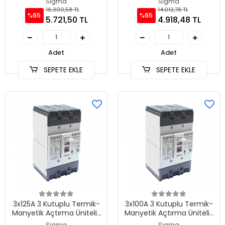
Sigma
Sigma
16.300,58 TL
14.012,78 TL
%65
%65
5.721,50 TL
4.918,48 TL
Adet
Adet
SEPETE EKLE
SEPETE EKLE
3x125A 3 Kutuplu Termik-
3x100A 3 Kutuplu Termik-
Manyetik Açtırma Üniteli ,
Manyetik Açtırma Üniteli ,
Ayarlı Tip AG Devre Kesici
Ayarlı Tip AG Devre Kesici
Sigma
Sigma