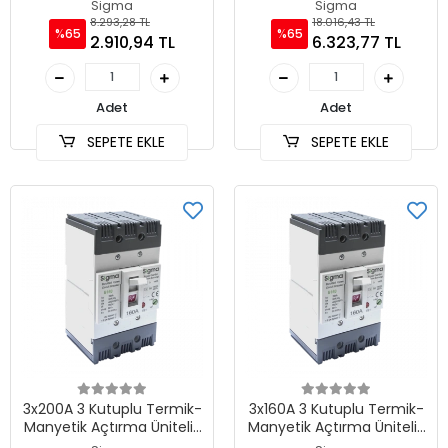
Sabit Tip AG Devre Kesici
Ayarlı Tip AG Devre Kesici
Sigma
Sigma
8.293,28 TL
18.016,43 TL
%65
%65
2.910,94 TL
6.323,77 TL
Adet
Adet
SEPETE EKLE
SEPETE EKLE
3x200A 3 Kutuplu Termik-
3x160A 3 Kutuplu Termik-
Manyetik Açtırma Üniteli ,
Manyetik Açtırma Üniteli ,
Ayarlı Tip AG Devre Kesici
Ayarlı Tip AG Devre Kesici