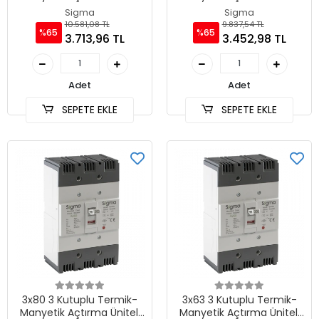
Sabit Tip AG Devre Kesici
Sabit Tip AG Devre Kesici
Sigma
Sigma
10.581,08 TL
9.837,54 TL
%65
%65
3.713,96 TL
3.452,98 TL
Adet
Adet
SEPETE EKLE
SEPETE EKLE
3x80 3 Kutuplu Termik-
3x63 3 Kutuplu Termik-
Manyetik Açtırma Üniteli
Manyetik Açtırma Üniteli