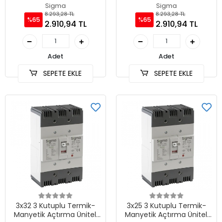
Sabit Tip AG Devre Kesici
Sabit Tip AG Devre Kesici
Sigma
Sigma
8.293,28 TL
8.293,28 TL
%65
%65
2.910,94 TL
2.910,94 TL
Adet
Adet
SEPETE EKLE
SEPETE EKLE
3x32 3 Kutuplu Termik-
3x25 3 Kutuplu Termik-
Manyetik Açtırma Üniteli
Manyetik Açtırma Üniteli