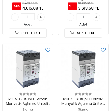
11.439,00 TL
10.295,10 TL
%65
%65
4.015,09 TL
3.613,58 TL
Adet
Adet
SEPETE EKLE
SEPETE EKLE
3x50A 3 Kutuplu Termik-
3x40A 3 Kutuplu Termik-
Manyetik Açtırma Üniteli ,
Manyetik Açtırma Üniteli ,
Ayarlı Tip AG Devre Kesici
Ayarlı Tip AG Devre Kesici
Sigma
Sigma