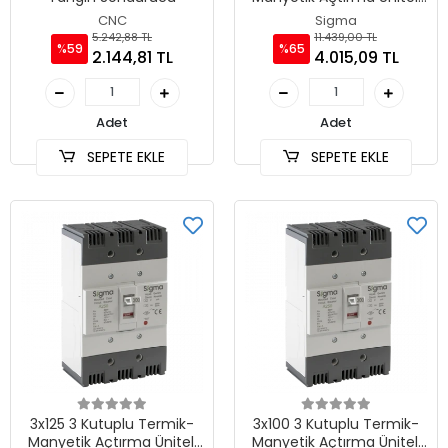
Sabit Tip AG Devre Kesici
CNC
Sigma
5.242,88 TL
11.439,00 TL
%59
%65
2.144,81 TL
4.015,09 TL
Adet
Adet
SEPETE EKLE
SEPETE EKLE
3x125 3 Kutuplu Termik-
3x100 3 Kutuplu Termik-
Manyetik Açtırma Üniteli
Manyetik Açtırma Üniteli