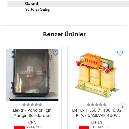
Garanti
Yurtdışı Satışı
Benzer Ürünler
Elektrik Panoları için
ENT.ERH-E50 7-400-0,83
Yangın Söndürücü
P=%7 0,83kVAR 400V
Harmonik Filtre
CNC
ENTES
5.244,79 TL
5.664,85 TL