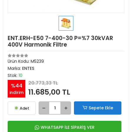
ENT.ERH-E50 7-400-30 P=%7 30kVAR
400V Harmonik Filtre
Ürün Kodu:
M5239
Marka:
ENTES
Stok:
10
20.773,33 TL
%44
11.685,00 TL
indirim
Sepete Ekle
Adet
WHATSAPP İLE SİPARİŞ VER