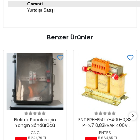
Garanti
Yurtdışı Satışı
Benzer Ürünler
Elektrik Panoları için
ENT.ERH-E50 7-400-0,83
Yangın Söndürücü
P=%7 0,83kVAR 400V
Harmonik Filtre
CNC
ENTES
5.244,79 TL
5.664,85 TL