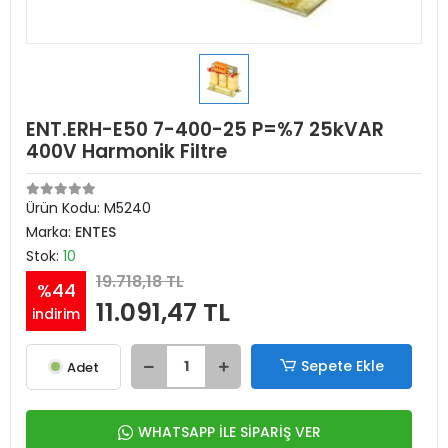
ENT.ERH-E50 7-400-25 P=%7 25kVAR
400V Harmonik Filtre
Ürün Kodu:
M5240
Marka:
ENTES
Stok:
10
19.718,18 TL
%44
11.091,47 TL
indirim
Sepete Ekle
Adet
WHATSAPP İLE SİPARİŞ VER