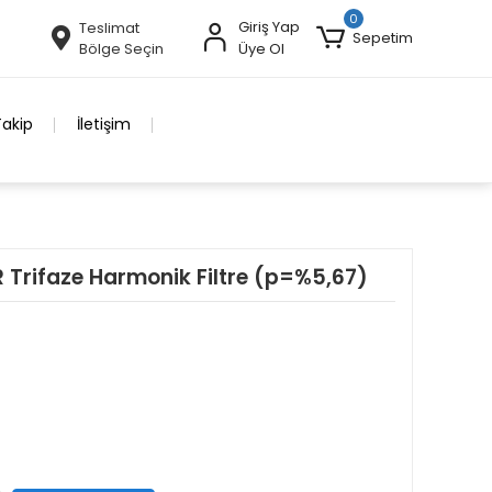
0
Giriş Yap
Teslimat
Sepetim
Bölge Seçin
Üye Ol
Takip
İletişim
R Trifaze Harmonik Filtre (p=%5,67)