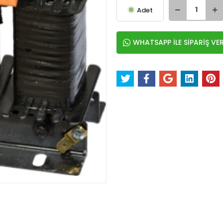
Adet
WHATSAPP İLE SİPARİŞ VE