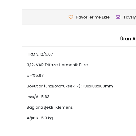
Favorilerime Ekle
Tavsiy
Ürün A
HRM 3,12/5,67
3,12kVAR Trifaze Harmonik Filtre
p=%5,67
Boyutlar (EnxBoyxYükseklik) : 180x180x100mm
I
/A : 5,63
rms
Bağlantı Şekli : Klemens
Ağırlık : 5,0 kg