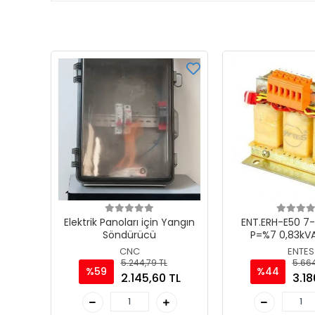
Elektrik Panoları için Yangın
ENT.ERH-E50 7
Söndürücü
P=%7 0,83kV
Harmonik F
CNC
ENTES
5.244,79 TL
5.664
%59
%44
2.145,60 TL
3.18