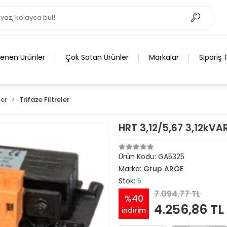
lenen Ürünler
Çok Satan Ürünler
Markalar
Sipariş 
ler
Trifaze Filtreler
HRT 3,12/5,67 3,12kVA
Ürün Kodu:
GA5325
Marka:
Grup ARGE
Stok:
5
7.094,77 TL
%40
4.256,86 TL
indirim