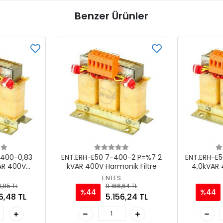
Benzer Ürünler
-400-0,83
ENT.ERH-E50 7-400-2 P=%7 2
ENT.ERH-E
AR 400V
kVAR 400V Harmonik Filtre
4,0kVAR
iltre
ENTES
,85 TL
9.166,64 TL
%44
%44
6,48 TL
5.156,24 TL