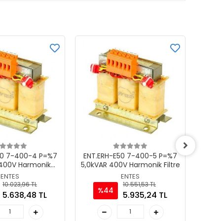
50 7-400-4 P=%7
ENT.ERH-E50 7-400-5 P=%7
ENT
 400V Harmonik
5,0kVAR 400V Harmonik Filtre
P
Filtre
ENTES
ENTES
10.023,96 TL
10.551,53 TL
%44
5.638,48 TL
5.935,24 TL