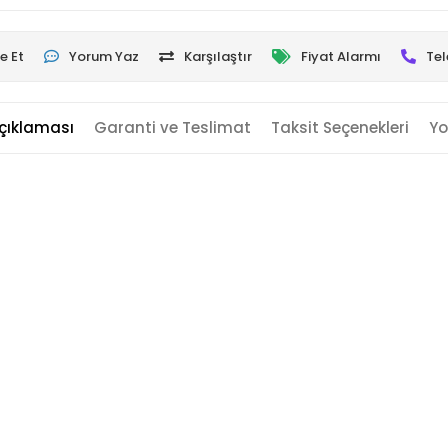
e Et
Yorum Yaz
Karşılaştır
Fiyat Alarmı
Tel
çıklaması
Garanti ve Teslimat
Taksit Seçenekleri
Yo