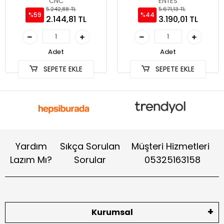
CNC
ENTES
5.242,88 TL
5.671,13 TL
%59
%44
2.144,81 TL
3.190,01 TL
Adet
Adet
SEPETE EKLE
SEPETE EKLE
Yardım
Sıkça Sorulan
Müşteri Hizmetleri
Lazım Mı?
Sorular
05325163158
Kurumsal