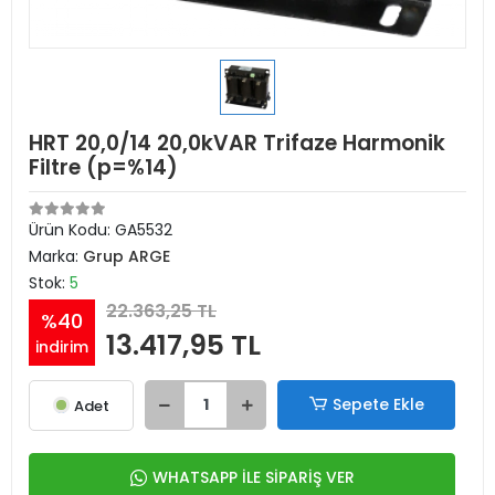
HRT 20,0/14 20,0kVAR Trifaze Harmonik
Filtre (p=%14)
Ürün Kodu:
GA5532
Marka:
Grup ARGE
Stok:
5
22.363,25 TL
%40
13.417,95 TL
indirim
Sepete Ekle
Adet
WHATSAPP İLE SİPARİŞ VER