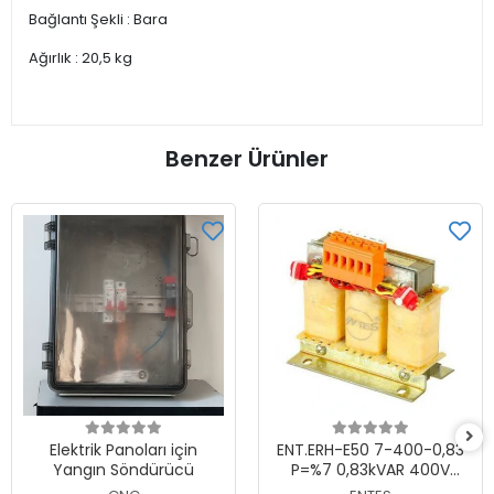
Bağlantı Şekli : Bara
Ağırlık : 20,5 kg
Benzer Ürünler
Elektrik Panoları için
ENT.ERH-E50 7-400-0,83
Yangın Söndürücü
P=%7 0,83kVAR 400V
Harmonik Filtre