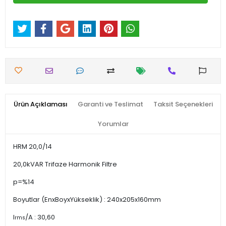
Ürün Açıklaması
Garanti ve Teslimat
Taksit Seçenekleri
Yorumlar
HRM 20,0/14
20,0kVAR Trifaze Harmonik Filtre
p=%14
Boyutlar (EnxBoyxYükseklik) : 240x205x160mm
I
/A : 30,60
rms