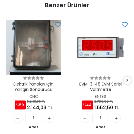
Benzer Ürünler
Elektrik Panoları için
EVM-3-48 EVM Serisi
Yangın Söndürücü
Voltmetre
CNC
ENTES
5.240,95 TL
2.760,00 TL
%59
%44
2.144,03 TL
1.552,50 TL
Adet
Adet