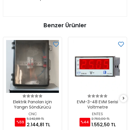
Benzer Ürünler
Elektrik Panoları için
EVM-3-48 EVM Serisi
Yangın Söndürücü
Voltmetre
CNC
ENTES
5.242,88 TL
2.760,00 TL
%59
%44
2.144,81 TL
1.552,50 TL