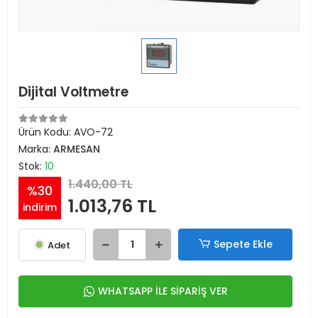
Dijital Voltmetre
Ürün Kodu:
AVO-72
Marka:
ARMESAN
Stok:
10
1.440,00 TL
%30
1.013,76 TL
indirim
Sepete Ekle
Adet
WHATSAPP İLE SİPARİŞ VER