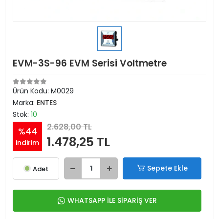
EVM-3S-96 EVM Serisi Voltmetre
Ürün Kodu:
M0029
Marka:
ENTES
Stok:
10
2.628,00 TL
%44
1.478,25 TL
indirim
Sepete Ekle
Adet
WHATSAPP İLE SİPARİŞ VER