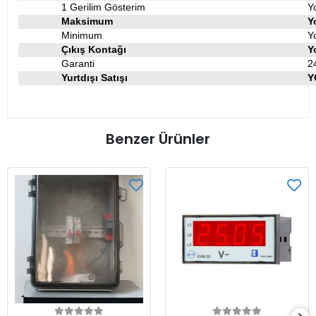
1 Gerilim Gösterim
Y
Maksimum
Y
Minimum
Y
Çıkış Kontağı
Y
Garanti
2
Yurtdışı Satışı
Y
Benzer Ürünler