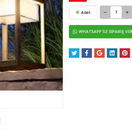
Adet
WHATSAPP İLE SİPARİŞ VE