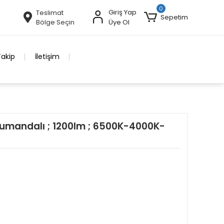
0
Giriş Yap
Teslimat
Sepetim
Bölge Seçin
Üye Ol
Takip
İletişim
Kumandalı ; 1200lm ; 6500K-4000K-