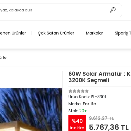
lenen Ürünler
Çok Satan Ürünler
Markalar
Sipariş 
ürler
60W Solar Armatür ; 
3200K Seçmeli
Ürün Kodu:
FL-3301
Marka:
Forlife
Stok:
20+
9.612,27 TL
%40
5.767,36 TL
indirim