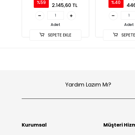
%59
%40
2.145,60 TL
446
Adet
Adet
SEPETE EKLE
SEPETE
Yardım Lazım Mı?
Kurumsal
Müşteri Hizm