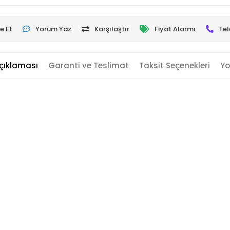
e Et
Yorum Yaz
Karşılaştır
Fiyat Alarmı
Tel
çıklaması
Garanti ve Teslimat
Taksit Seçenekleri
Yo