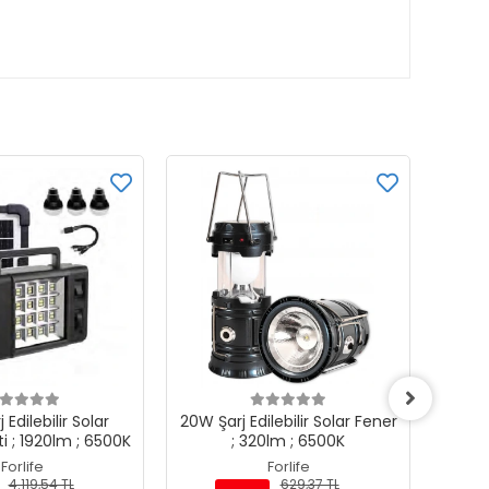
 Edilebilir Solar
20W Şarj Edilebilir Solar Fener
20W Şa
ti ; 1920lm ; 6500K
; 320lm ; 6500K
Forlife
Forlife
4.119,54 TL
629,37 TL