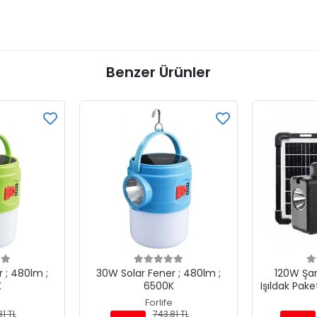
Benzer Ürünler
 ; 480lm ;
30W Solar Fener ; 480lm ;
120W Şarj
K
6500K
Işıldak Pake
Forlife
1 TL
743,81 TL