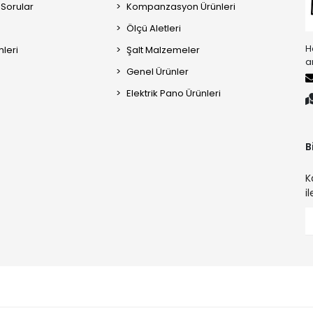
 Sorular
Kompanzasyon Ürünleri
Ölçü Aletleri
H
mleri
Şalt Malzemeler
a
Genel Ürünler
Elektrik Pano Ürünleri
B
K
i