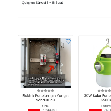
Çalışma Süresi 8 - 18 Saat
Elektrik Panoları için Yangın
30W Solar Fener
Söndürücü
6500
CNC
Forlife
5.244,79 TL
743,8