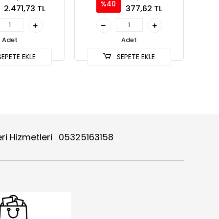
%40
2.471,73 TL
377,62 TL
Adet
Adet
EPETE EKLE
SEPETE EKLE
ri Hizmetleri
05325163158