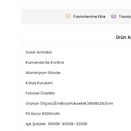
Favorilerime Ekle
Tavsiy
Ürün A
Solar Armatür
Kumanda İle Kontrol
Alüminyum Gövde
Kolay Kurulum
Fotosel Özellikli
Ürünün Ölçüsü(EnxBoyxYükseklik)18x18x28,5cm
Pil Gücü 4000mAh
Işık Şiddeti : 6500K-4000K-3200K