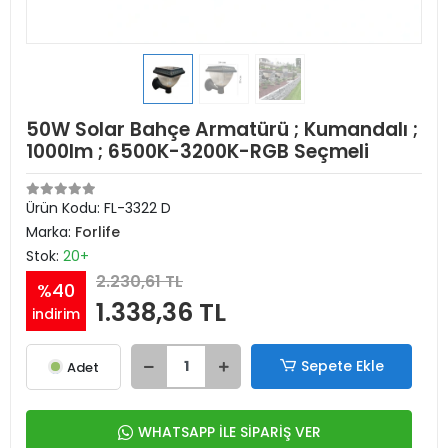
50W Solar Bahçe Armatürü ; Kumandalı ;
1000lm ; 6500K-3200K-RGB Seçmeli
Ürün Kodu:
FL-3322 D
Marka:
Forlife
Stok:
20+
2.230,61 TL
%40
1.338,36 TL
indirim
Sepete Ekle
Adet
WHATSAPP İLE SİPARİŞ VER