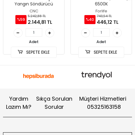
Yangın Söndürücü
6500K
CNC
Forlife
5.242,88 TL
743,54 TL
%59
%40
2.144,81 TL
446,12 TL
Adet
Adet
SEPETE EKLE
SEPETE EKLE
Yardım
Sıkça Sorulan
Müşteri Hizmetleri
Lazım Mı?
Sorular
05325163158