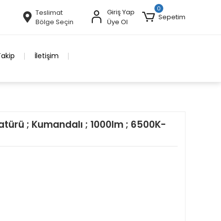
0
Giriş Yap
Teslimat
Sepetim
Bölge Seçin
Üye Ol
Takip
İletişim
türü ; Kumandalı ; 1000lm ; 6500K-