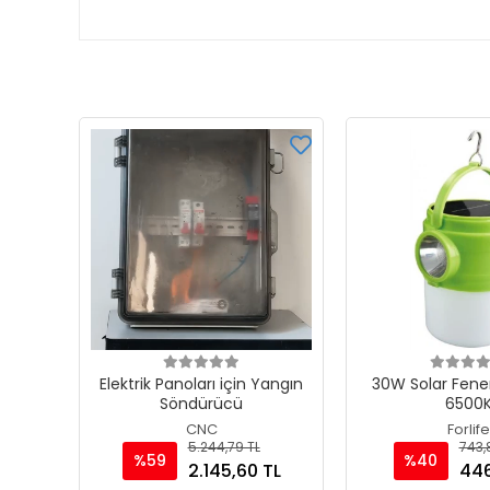
Elektrik Panoları için Yangın
30W Solar Fener
Söndürücü
6500
CNC
Forlife
5.244,79 TL
743,8
%59
%40
2.145,60 TL
446