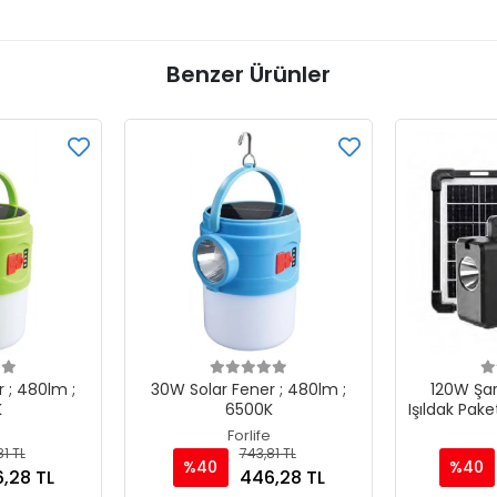
Benzer Ürünler
 ; 480lm ;
30W Solar Fener ; 480lm ;
120W Şarj
K
6500K
Işıldak Pake
Forlife
1 TL
743,81 TL
%40
%40
,28 TL
446,28 TL