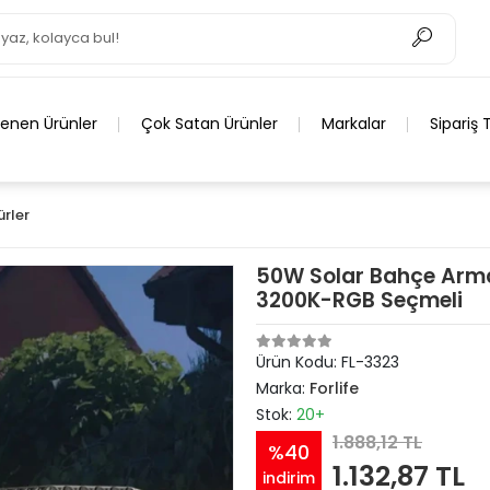
lenen Ürünler
Çok Satan Ürünler
Markalar
Sipariş 
ürler
50W Solar Bahçe Arma
3200K-RGB Seçmeli
Ürün Kodu:
FL-3323
Marka:
Forlife
Stok:
20+
1.888,12 TL
%40
1.132,87 TL
indirim