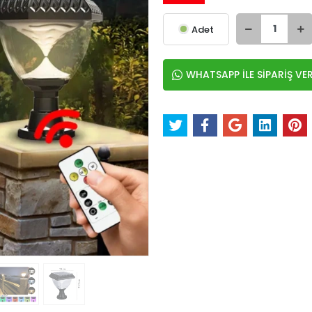
Adet
WHATSAPP İLE SİPARİŞ VE