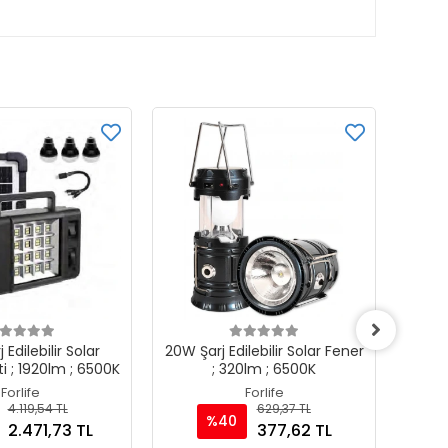
 Edilebilir Solar
20W Şarj Edilebilir Solar Fener
20W Şa
ti ; 1920lm ; 6500K
; 320lm ; 6500K
Forlife
Forlife
4.119,54 TL
629,37 TL
%40
2.471,73 TL
377,62 TL