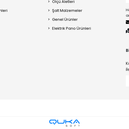
Ölçü Aletleri
H
mleri
Şalt Malzemeler
a
Genel Ürünler
Elektrik Pano Ürünleri
B
K
i