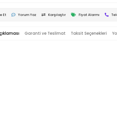
e Et
Yorum Yaz
Karşılaştır
Fiyat Alarmı
Tel
çıklaması
Garanti ve Teslimat
Taksit Seçenekleri
Yo