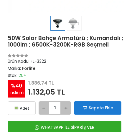
50W Solar Bahçe Armatürü ; Kumandalı ;
1000lm ; 6500K-3200K-RGB Seçmeli
Ürün Kodu:
FL-3322
Marka:
Forlife
Stok:
20+
1.886,74 TL
%40
1.132,05 TL
indirim
Sepete Ekle
Adet
WHATSAPP İLE SİPARİŞ VER