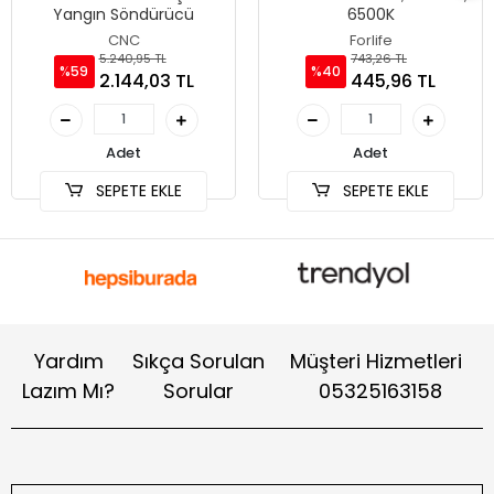
Yangın Söndürücü
6500K
CNC
Forlife
5.240,95 TL
743,26 TL
%59
%40
2.144,03 TL
445,96 TL
Adet
Adet
SEPETE EKLE
SEPETE EKLE
Yardım
Sıkça Sorulan
Müşteri Hizmetleri
Lazım Mı?
Sorular
05325163158