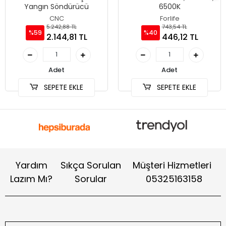
Yangın Söndürücü
6500K
CNC
Forlife
5.242,88 TL
743,54 TL
%59
%40
2.144,81 TL
446,12 TL
Adet
Adet
SEPETE EKLE
SEPETE EKLE
Yardım
Sıkça Sorulan
Müşteri Hizmetleri
Lazım Mı?
Sorular
05325163158