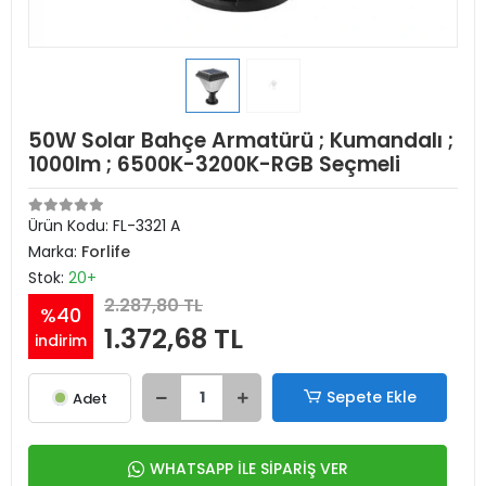
50W Solar Bahçe Armatürü ; Kumandalı ;
1000lm ; 6500K-3200K-RGB Seçmeli
Ürün Kodu:
FL-3321 A
Marka:
Forlife
Stok:
20+
2.287,80 TL
%40
1.372,68 TL
indirim
Sepete Ekle
Adet
WHATSAPP İLE SİPARİŞ VER