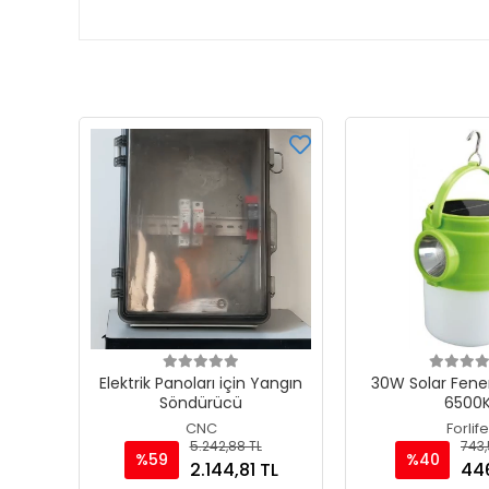
Elektrik Panoları için Yangın
30W Solar Fener
Söndürücü
6500
CNC
Forlife
5.242,88 TL
743,
%59
%40
2.144,81 TL
446