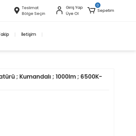
0
Giriş Yap
Teslimat
Sepetim
Bölge Seçin
Üye Ol
Takip
İletişim
türü ; Kumandalı ; 1000lm ; 6500K-