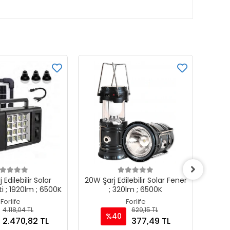
 Edilebilir Solar
20W Şarj Edilebilir Solar Fener
20W Şa
ti ; 1920lm ; 6500K
; 320lm ; 6500K
Forlife
Forlife
4.118,04 TL
629,15 TL
%40
2.470,82 TL
377,49 TL