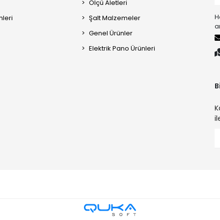
Ölçü Aletleri
H
mleri
Şalt Malzemeler
a
Genel Ürünler
Elektrik Pano Ürünleri
B
K
i