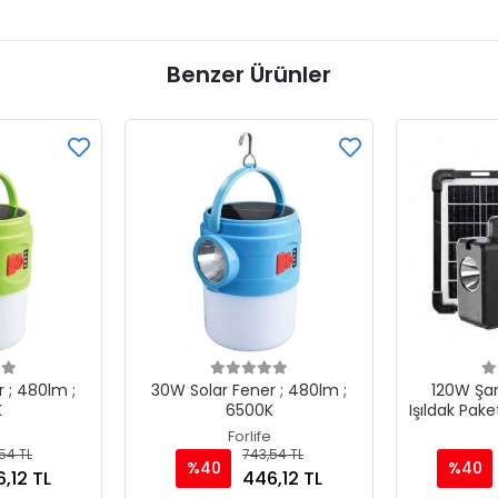
Benzer Ürünler
 ; 480lm ;
30W Solar Fener ; 480lm ;
120W Şarj
K
6500K
Işıldak Pake
Forlife
54 TL
743,54 TL
%40
%40
,12 TL
446,12 TL