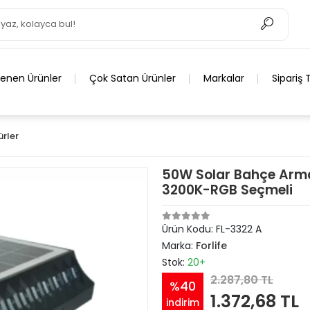
lenen Ürünler
Çok Satan Ürünler
Markalar
Sipariş 
ürler
50W Solar Bahçe Arma
3200K-RGB Seçmeli
Ürün Kodu:
FL-3322 A
Marka:
Forlife
Stok:
20+
2.287,80 TL
%40
1.372,68 TL
indirim