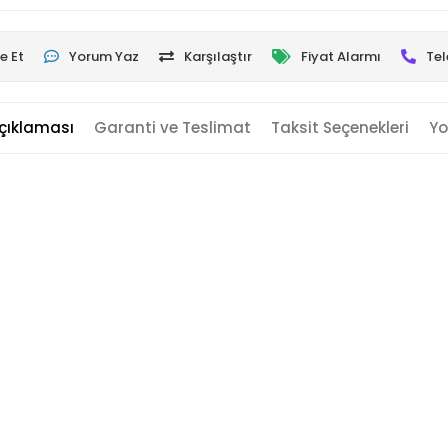
e Et
Yorum Yaz
Karşılaştır
Fiyat Alarmı
Tel
çıklaması
Garanti ve Teslimat
Taksit Seçenekleri
Yo