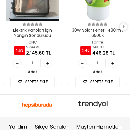
Elektrik Panoları için
30W Solar Fener ; 480lm ;
Yangın Söndürücü
6500K
CNC
Forlife
5.244,79 TL
743,81 TL
%59
%40
2.145,60 TL
446,28 TL
Adet
Adet
SEPETE EKLE
SEPETE EKLE
Yardım
Sıkça Sorulan
Müşteri Hizmetleri