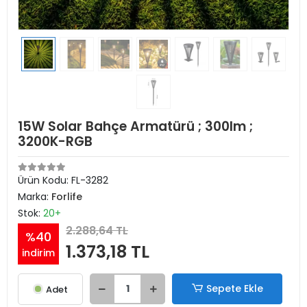
15W Solar Bahçe Armatürü ; 300lm ;
3200K-RGB
Ürün Kodu:
FL-3282
Marka:
Forlife
Stok:
20+
2.288,64 TL
%40
1.373,18 TL
indirim
Sepete Ekle
Adet