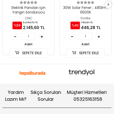
Elektrik Panoları için
30W Solar Fener ; 480lm ;
Yangın Söndürücü
6500K
CNC
Forlife
5.244,79 TL
743,81 TL
%59
%40
2.145,60 TL
446,28 TL
Adet
Adet
SEPETE EKLE
SEPETE EKLE
Yardım
Sıkça Sorulan
Müşteri Hizmetleri
Lazım Mı?
Sorular
05325163158