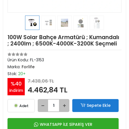
100W Solar Bahçe Armatürü ; Kumandalı
; 2400lm ; 6500K-4000K-3200K Seçmeli
Ürün Kodu:
FL-3153
Marka:
Forlife
Stok:
20+
7.438,06 TL
%40
4.462,84 TL
indirim
Sepete Ekle
Adet
WHATSAPP İLE SİPARİŞ VER