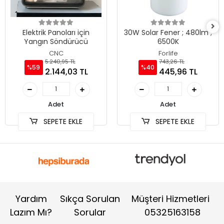
Elektrik Panoları için
30W Solar Fener ; 480lm ;
Yangın Söndürücü
6500K
CNC
Forlife
5.240,95 TL
743,26 TL
%59
%40
2.144,03 TL
445,96 TL
Adet
Adet
SEPETE EKLE
SEPETE EKLE
Yardım
Sıkça Sorulan
Müşteri Hizmetleri
Lazım Mı?
Sorular
05325163158