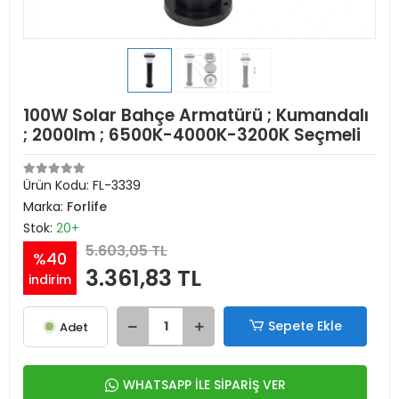
100W Solar Bahçe Armatürü ; Kumandalı
; 2000lm ; 6500K-4000K-3200K Seçmeli
Ürün Kodu:
FL-3339
Marka:
Forlife
Stok:
20+
5.603,05 TL
%40
3.361,83 TL
indirim
Sepete Ekle
Adet
WHATSAPP İLE SİPARİŞ VER