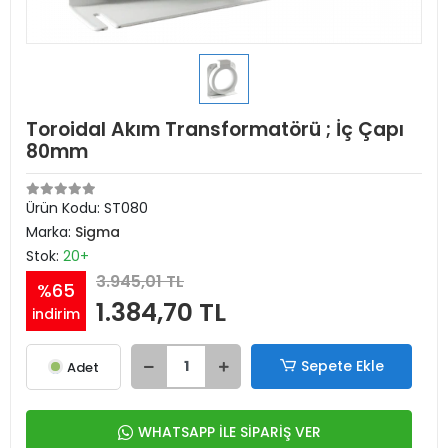
Toroidal Akım Transformatörü ; İç Çapı
80mm
Ürün Kodu:
ST080
Marka:
Sigma
Stok:
20+
3.945,01 TL
%65
1.384,70 TL
indirim
Sepete Ekle
Adet
WHATSAPP İLE SİPARİŞ VER