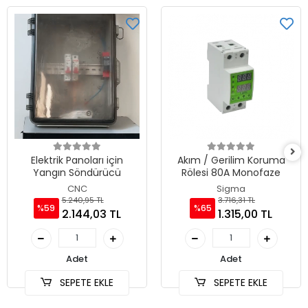
Elektrik Panoları için
Akım / Gerilim Koruma
Yangın Söndürücü
Rölesi 80A Monofaze
CNC
Sigma
5.240,95 TL
3.716,31 TL
%59
%65
2.144,03 TL
1.315,00 TL
Adet
Adet
SEPETE EKLE
SEPETE EKLE