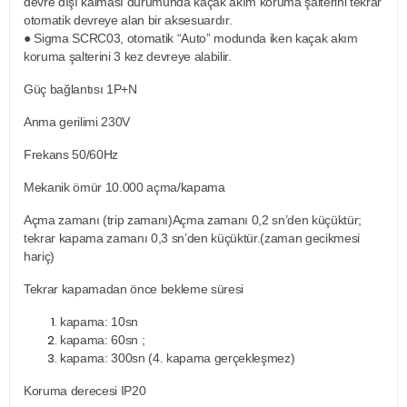
devre dışı kalması durumunda kaçak akım koruma şalterini tekrar
otomatik devreye alan bir aksesuardır.
● Sigma SCRC03, otomatik “Auto” modunda iken kaçak akım
koruma şalterini 3 kez devreye alabilir.
Güç bağlantısı 1P+N
Anma gerilimi 230V
Frekans 50/60Hz
Mekanik ömür 10.000 açma/kapama
Açma zamanı (trip zamanı)Açma zamanı 0,2 sn’den küçüktür;
tekrar kapama zamanı 0,3 sn’den küçüktür.(zaman gecikmesi
hariç)
Tekrar kapamadan önce bekleme süresi
kapama: 10sn
kapama: 60sn ;
kapama: 300sn (4. kapama gerçekleşmez)
Koruma derecesi IP20