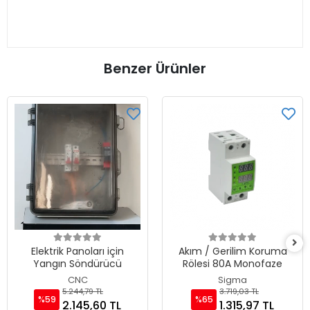
Benzer Ürünler
Elektrik Panoları için
Akım / Gerilim Koruma
Yangın Söndürücü
Rölesi 80A Monofaze
CNC
Sigma
5.244,79 TL
3.719,03 TL
%59
%65
2.145,60 TL
1.315,97 TL