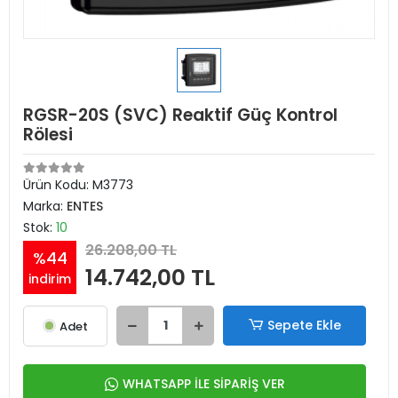
RGSR-20S (SVC) Reaktif Güç Kontrol
Rölesi
Ürün Kodu:
M3773
Marka:
ENTES
Stok:
10
26.208,00 TL
%44
14.742,00 TL
indirim
Sepete Ekle
Adet
WHATSAPP İLE SİPARİŞ VER