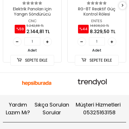
Elektrik Panoları için
RG-8T Reaktif Güç
Yangın Söndürücü
Kontrol Rölesi
CNC
ENTES
5.242,88 TL
14.808,00 TL
%59
%44
2.144,81 TL
8.329,50 TL
Adet
Adet
SEPETE EKLE
SEPETE EKLE
Yardım
Sıkça Sorulan
Müşteri Hizmetleri
Lazım Mı?
Sorular
05325163158