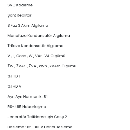
SVC Kademe
Şönt Reaktör
3 Faz 3 Akım Algılama
Monofaze Kondansatör Algılama
Trifaze Kondansatör Algılama
V , I , Cosφ , W , VAr , VA Ölçümü
ΣW , ΣVAr , ΣVA , kWh , kVArh Ölçümü
%THD I
%THD V
Ayrı Ayrı Harmonik : 51
RS-485 Haberleşme
Jeneratör Tetikleme için Cosφ 2
Besleme : 85-300V Harici Besleme