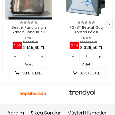
Elektrik Panoları için
RG-8T Reaktif Güç
Yangın Söndürücü
Kontrol Rölesi
CNC
ENTES
5.244,79 TL
14.808,00 TL
%59
%44
2.145,60 TL
8.329,50 TL
Adet
Adet
SEPETE EKLE
SEPETE EKLE
Yardım
Sıkça Sorulan
Müşteri Hizmetleri