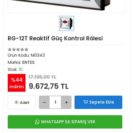
RG-12T Reaktif Güç Kontrol Rölesi
Ürün Kodu:
M0343
Marka:
ENTES
Stok:
10
17.196,00 TL
%44
9.672,75 TL
indirim
Sepete Ekle
Adet
WHATSAPP İLE SİPARİŞ VER