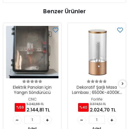
Benzer Ürünler
Elektrik Panoları için
Dekoratif Şarjlı Masa
Yangın Söndürücü
Lambası ; 6500K-4000K-
3200K Seçmeli
CNC
Forlife
5.242,88 TL
3.374,51 TL
%59
%40
2.144,81 TL
2.024,70 TL
Adet
Adet