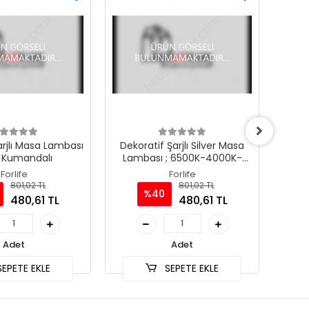
arjlı Masa Lambası
Dekoratif Şarjlı Silver Masa
Deko
B Kumandalı
Lambası ; 6500K-4000K-
Lam
3200K Seçmeli
Forlife
Forlife
801,02 TL
801,02 TL
%40
480,61 TL
480,61 TL
Adet
Adet
EPETE EKLE
SEPETE EKLE