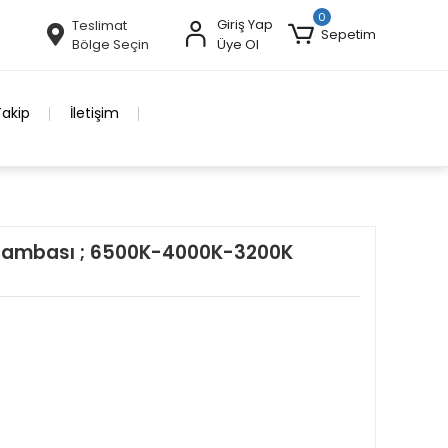
0
Giriş Yap
Teslimat
Sepetim
Bölge Seçin
Üye Ol
Takip
İletişim
a Lambası ; 6500K-4000K-3200K