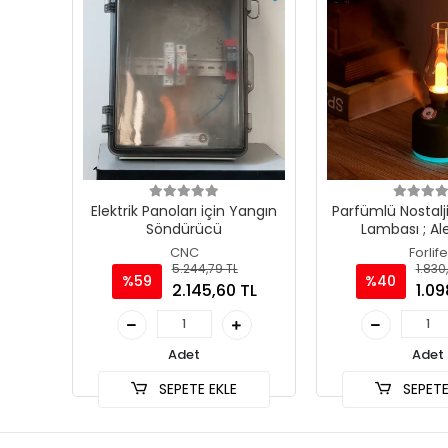
Elektrik Panoları için Yangın
Parfümlü Nostalji
Söndürücü
Lambası ; A
CNC
Forlife
5.244,79 TL
1.830,
%59
%40
2.145,60 TL
1.09
Adet
Adet
SEPETE EKLE
SEPETE