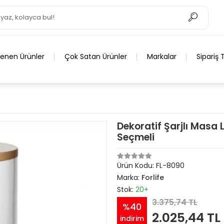
lenen Ürünler
Çok Satan Ürünler
Markalar
Sipariş 
Dekoratif Şarjlı Mas
Seçmeli
Ürün Kodu:
FL-8090
Marka:
Forlife
Stok:
20+
3.375,74 TL
%40
2.025,44 TL
indirim