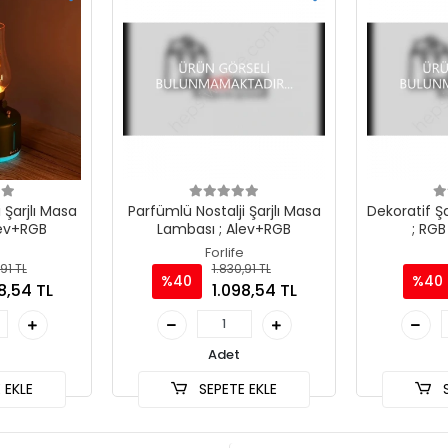
 Şarjlı Masa
Parfümlü Nostalji Şarjlı Masa
Dekoratif Ş
lev+RGB
Lambası ; Alev+RGB
; RG
Forlife
91 TL
1.830,91 TL
%40
%40
8,54 TL
1.098,54 TL
Adet
 EKLE
SEPETE EKLE
S