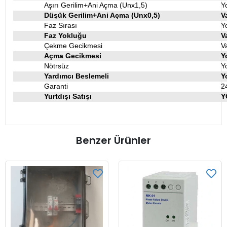
Aşırı Gerilim+Ani Açma (Unx1,5)
Y
Düşük Gerilim+Ani Açma (Unx0,5)
V
Faz Sırası
Y
Faz Yokluğu
V
Çekme Gecikmesi
V
Açma Gecikmesi
Y
Nötrsüz
Y
Yardımcı Beslemeli
Y
Garanti
2
Yurtdışı Satışı
Y
Benzer Ürünler