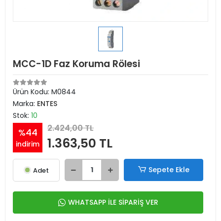
MCC-1D Faz Koruma Rölesi
Ürün Kodu:
M0844
Marka:
ENTES
Stok:
10
2.424,00 TL
%44
1.363,50 TL
indirim
Sepete Ekle
Adet
WHATSAPP İLE SİPARİŞ VER