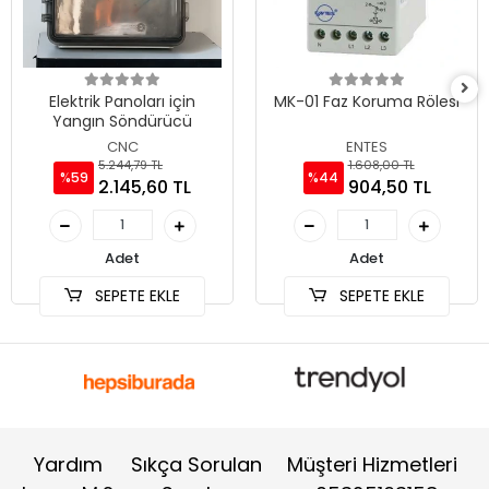
Elektrik Panoları için
MK-01 Faz Koruma Rölesi
Yangın Söndürücü
CNC
ENTES
5.244,79 TL
1.608,00 TL
%59
%44
2.145,60 TL
904,50 TL
Adet
Adet
SEPETE EKLE
SEPETE EKLE
Yardım
Sıkça Sorulan
Müşteri Hizmetleri