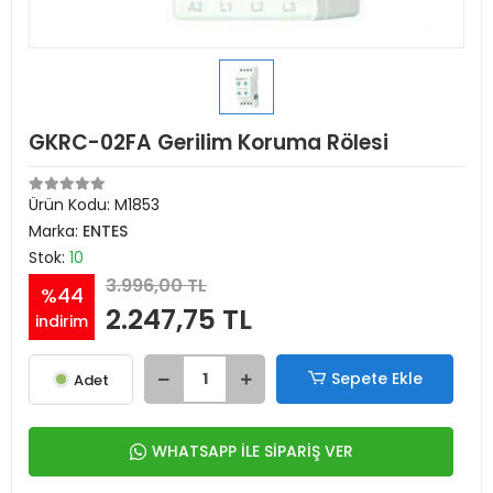
GKRC-02FA Gerilim Koruma Rölesi
Ürün Kodu:
M1853
Marka:
ENTES
Stok:
10
3.996,00 TL
%44
2.247,75 TL
indirim
Sepete Ekle
Adet
WHATSAPP İLE SİPARİŞ VER