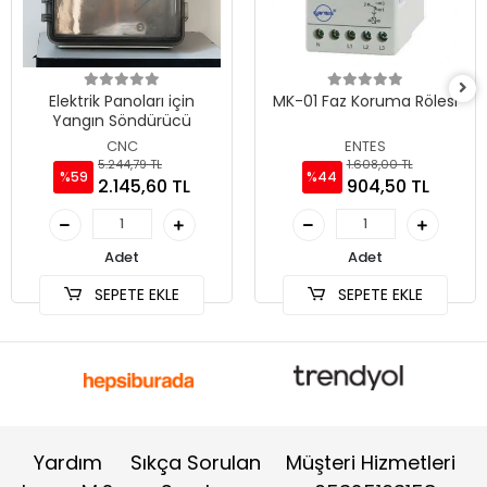
Elektrik Panoları için
MK-01 Faz Koruma Rölesi
Yangın Söndürücü
CNC
ENTES
5.244,79 TL
1.608,00 TL
%59
%44
2.145,60 TL
904,50 TL
Adet
Adet
SEPETE EKLE
SEPETE EKLE
Yardım
Sıkça Sorulan
Müşteri Hizmetleri