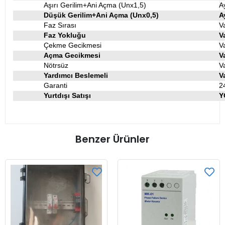
Aşırı Gerilim+Ani Açma (Unx1,5)
Ay
Düşük Gerilim+Ani Açma (Unx0,5)
A
Faz Sırası
V
Faz Yokluğu
V
Çekme Gecikmesi
V
Açma Gecikmesi
V
Nötrsüz
V
Yardımcı Beslemeli
V
Garanti
2
Yurtdışı Satışı
Y
Benzer Ürünler