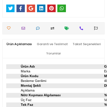
Ürün Açıklaması
Garanti ve Teslimat
Taksit Seçenekleri
Yorumlar
Ürün Adı
G
Marka
E
Ürün Kodu
M
Besleme Gerilimi
4
Montaj Şekli
D
Açıklama
Nötr Kopması Algılaması
Y
Üç Faz
V
Tek Faz
Y