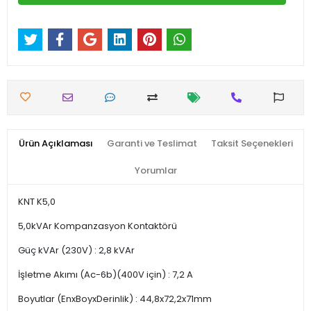
Ürün Açıklaması
Garanti ve Teslimat
Taksit Seçenekleri
Yorumlar
KNT K5,0
5,0kVAr Kompanzasyon Kontaktörü
Güç kVAr (230V) : 2,8 kVAr
İşletme Akımı (Ac-6b)(400V için) : 7,2 A
Boyutlar (EnxBoyxDerinlik) : 44,8x72,2x71mm