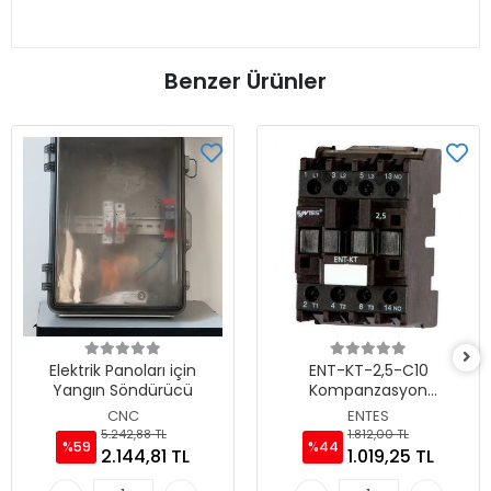
Benzer Ürünler
Elektrik Panoları için
ENT-KT-2,5-C10
Yangın Söndürücü
Kompanzasyon
Kontaktörü
CNC
ENTES
5.242,88 TL
1.812,00 TL
%59
%44
2.144,81 TL
1.019,25 TL