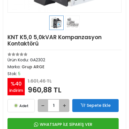
KNT K5,0 5,0kVAR Kompanzasyon
Kontaktörü
Ürün Kodu:
GA2302
Marka:
Grup ARGE
Stok:
5
1.601,46 TL
%40
960,88 TL
indirim
Sepete Ekle
Adet
WHATSAPP İLE SİPARİŞ VER