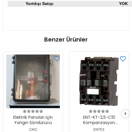
Yurtdışı Satışı
YOK
Benzer Ürünler
Elektrik Panoları için
ENT-KT-2,5-C10
Yangın Söndürücü
Kompanzasyon
Kontaktörü
CNC
ENTES