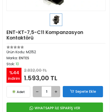
ENT-KT-7,5-C11 Kompanzasyon
Kontaktörü
Ürün Kodu:
M2152
Marka:
ENTES
Stok:
10
2.832,00 TL
%44
1.593,00 TL
indirim
Sepete Ekle
Adet
WHATSAPP İLE SİPARİŞ VER