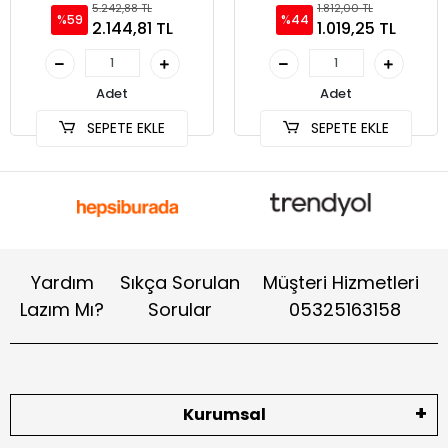
5.242,88 TL
1.812,00 TL
%59
%44
2.144,81 TL
1.019,25 TL
Adet
Adet
SEPETE EKLE
SEPETE EKLE
Yardım
Sıkça Sorulan
Müşteri Hizmetleri
Lazım Mı?
Sorular
05325163158
Kurumsal