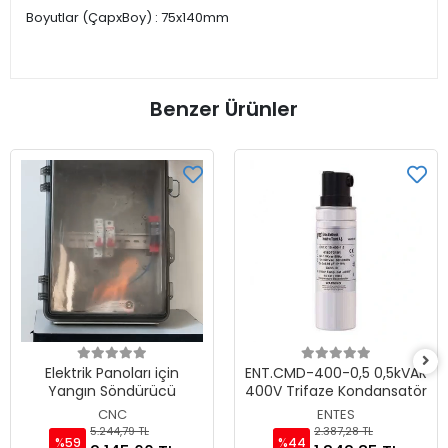
Boyutlar (ÇapxBoy) : 75x140mm
Benzer Ürünler
Elektrik Panoları için
ENT.CMD-400-0,5 0,5kVAR
Yangın Söndürücü
400V Trifaze Kondansatör
CNC
ENTES
5.244,79 TL
2.387,28 TL
%59
%44