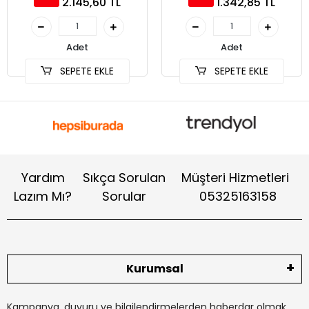
2.145,60 TL
1.342,85 TL
Adet
Adet
SEPETE EKLE
SEPETE EKLE
Yardım
Sıkça Sorulan
Müşteri Hizmetleri
Lazım Mı?
Sorular
05325163158
Kurumsal
Kampanya, duyuru ve bilgilendirmelerden haberdar olmak