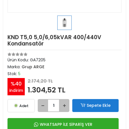
KND T5,0 5,0/6,05kVAR 400/440V
Kondansatör
Ürün Kodu:
GA7205
Marka:
Grup ARGE
Stok:
5
2.174,20 TL
%40
1.304,52 TL
indirim
Sepete Ekle
Adet
WHATSAPP İLE SİPARİŞ VER