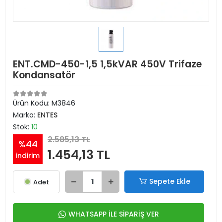
ENT.CMD-450-1,5 1,5kVAR 450V Trifaze
Kondansatör
Ürün Kodu:
M3846
Marka:
ENTES
Stok:
10
2.585,13 TL
%44
1.454,13 TL
indirim
Sepete Ekle
Adet
WHATSAPP İLE SİPARİŞ VER