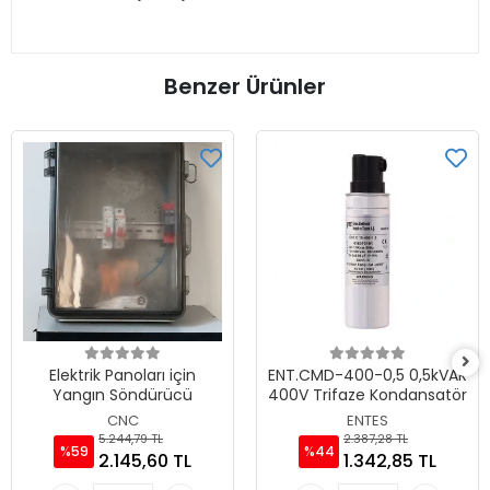
Benzer Ürünler
Elektrik Panoları için
ENT.CMD-400-0,5 0,5kVAR
Yangın Söndürücü
400V Trifaze Kondansatör
CNC
ENTES
5.244,79 TL
2.387,28 TL
%59
%44
2.145,60 TL
1.342,85 TL