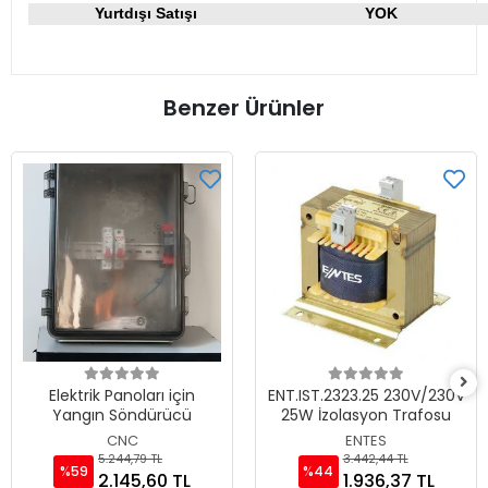
Yurtdışı Satışı
YOK
Benzer Ürünler
Elektrik Panoları için
ENT.IST.2323.25 230V/230V
Yangın Söndürücü
25W İzolasyon Trafosu
CNC
ENTES
5.244,79 TL
3.442,44 TL
%59
%44
2.145,60 TL
1.936,37 TL