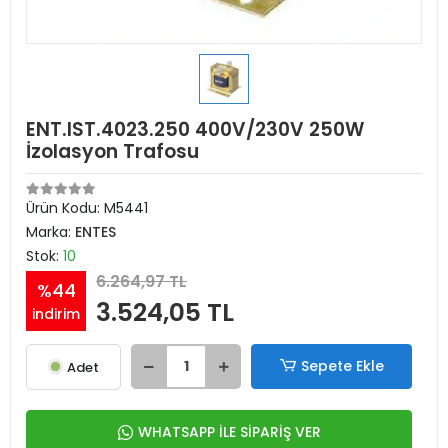
ENT.IST.4023.250 400V/230V 250W
İzolasyon Trafosu
Ürün Kodu:
M5441
Marka:
ENTES
Stok:
10
6.264,97 TL
%44
3.524,05 TL
indirim
Sepete Ekle
Adet
WHATSAPP İLE SİPARİŞ VER