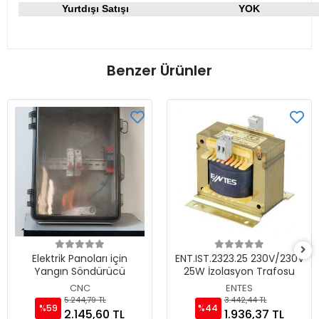
Yurtdışı Satışı
YOK
Benzer Ürünler
Elektrik Panoları için
ENT.IST.2323.25 230V/230V
Yangın Söndürücü
25W İzolasyon Trafosu
CNC
ENTES
5.244,79 TL
3.442,44 TL
%59
%44
2.145,60 TL
1.936,37 TL