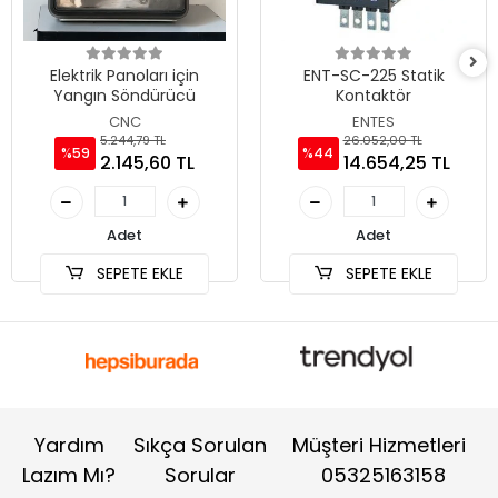
Elektrik Panoları için
ENT-SC-225 Statik
Yangın Söndürücü
Kontaktör
CNC
ENTES
5.244,79 TL
26.052,00 TL
%59
%44
2.145,60 TL
14.654,25 TL
Adet
Adet
SEPETE EKLE
SEPETE EKLE
Yardım
Sıkça Sorulan
Müşteri Hizmetleri
Lazım Mı?
Sorular
05325163158