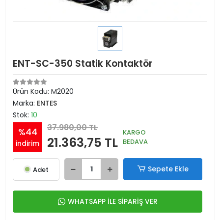
ENT-SC-350 Statik Kontaktör
Ürün Kodu:
M2020
Marka:
ENTES
Stok:
10
37.980,00 TL
%44
KARGO
21.363,75 TL
BEDAVA
indirim
Sepete Ekle
Adet
WHATSAPP İLE SİPARİŞ VER