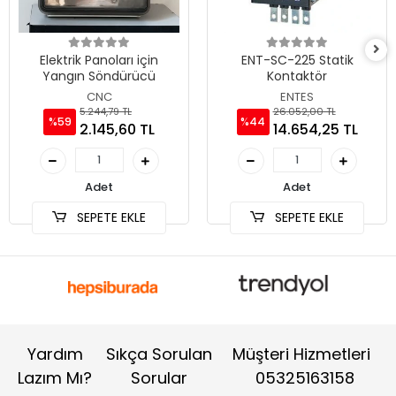
Elektrik Panoları için
ENT-SC-225 Statik
Yangın Söndürücü
Kontaktör
CNC
ENTES
5.244,79 TL
26.052,00 TL
%59
%44
2.145,60 TL
14.654,25 TL
Adet
Adet
SEPETE EKLE
SEPETE EKLE
Yardım
Sıkça Sorulan
Müşteri Hizmetleri
Lazım Mı?
Sorular
05325163158