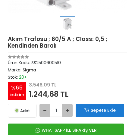
Akım Trafosu ; 60/5 A ; Class: 0,5 ;
Kendinden Baralı
Ürün Kodu:
SS2500600510
Marka:
Sigma
Stok:
20+
3.546,09 TL
%65
1.244,68 TL
indirim
Sepete Ekle
Adet
WHATSAPP İLE SİPARİŞ VER