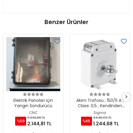
Benzer Ürünler
Elektrik Panoları için
Akım Trafosu ; 150/5 A ;
Yangın Söndürücü
Class: 0,5 ; Kendinden
Baralı
CNC
Sigma
5.242,88 TL
3.546,09 TL
%59
%65
2.144,81 TL
1.244,68 TL