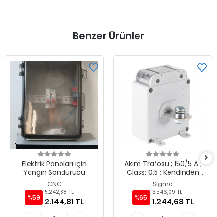
Benzer Ürünler
Elektrik Panoları için
Akım Trafosu ; 150/5 A ;
Yangın Söndürücü
Class: 0,5 ; Kendinden
Baralı
CNC
Sigma
5.242,88 TL
3.546,09 TL
%59
%65
2.144,81 TL
1.244,68 TL