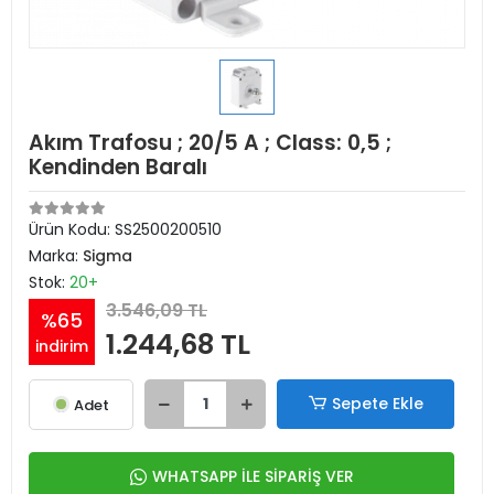
Akım Trafosu ; 20/5 A ; Class: 0,5 ;
Kendinden Baralı
Ürün Kodu:
SS2500200510
Marka:
Sigma
Stok:
20+
3.546,09 TL
%65
1.244,68 TL
indirim
Sepete Ekle
Adet
WHATSAPP İLE SİPARİŞ VER