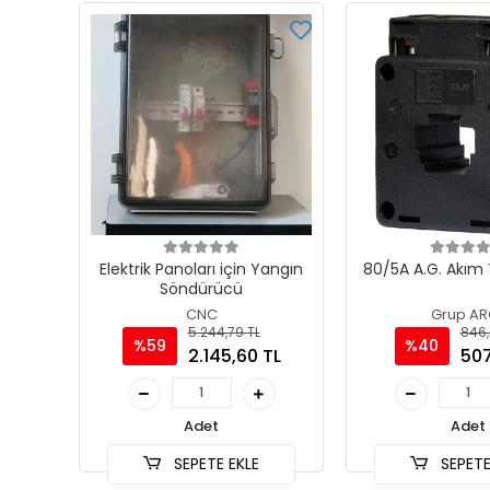
Elektrik Panoları için Yangın
80/5A A.G. Akım 
Söndürücü
CNC
Grup AR
5.244,79 TL
846,
%59
%40
2.145,60 TL
507
Adet
Adet
SEPETE EKLE
SEPETE