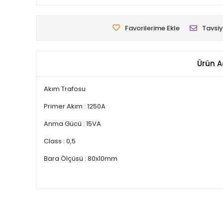
Favorilerime Ekle
Tavsiy
Ürün A
Akım Trafosu
Primer Akım : 1250A
Anma Gücü : 15VA
Class : 0,5
Bara Ölçüsü : 80x10mm