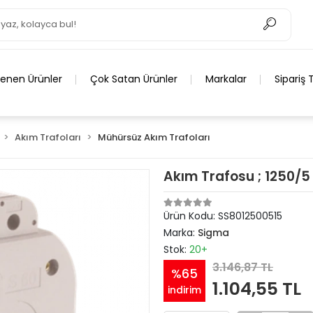
lenen Ürünler
Çok Satan Ürünler
Markalar
Sipariş 
Akım Trafoları
Mühürsüz Akım Trafoları
Akım Trafosu ; 1250/5 
Ürün Kodu:
SS8012500515
Marka:
Sigma
Stok:
20+
3.146,87 TL
%65
1.104,55 TL
indirim