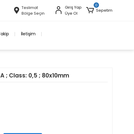
0
Giriş Yap
Teslimat
Sepetim
Bölge Seçin
Üye Ol
Takip
İletişim
A ; Class: 0,5 ; 80x10mm