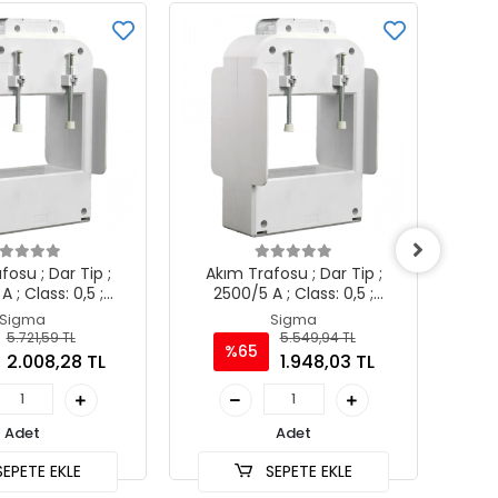
fosu ; Dar Tip ;
Akım Trafosu ; Dar Tip ;
Ak
 ; Class: 0,5 ;
2500/5 A ; Class: 0,5 ;
2
100x10mm)
4x(100x10mm)
Sigma
Sigma
5.721,59 TL
5.549,94 TL
%65
2.008,28 TL
1.948,03 TL
Adet
Adet
EPETE EKLE
SEPETE EKLE