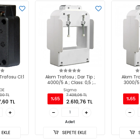
Trafosu Cl:1
Akım Trafosu ; Dar Tip ;
Akım Tra
4000/5 A ; Class: 0,5 ;
3000/5 A
4x(100x10mm)
4x(
GE
Sigma
00 TL
7.438,06 TL
%65
%65
,60 TL
2.610,76 TL
Adet
 EKLE
SEPETE EKLE
S