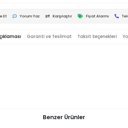
e Et
Yorum Yaz
Karşılaştır
Fiyat Alarmı
Tel
çıklaması
Garanti ve Teslimat
Taksit Seçenekleri
Yo
Benzer Ürünler