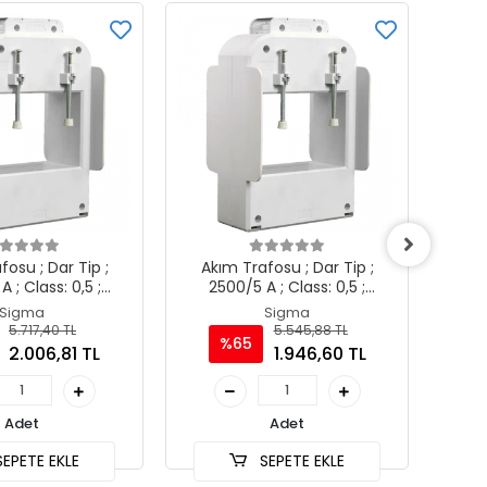
fosu ; Dar Tip ;
Akım Trafosu ; Dar Tip ;
Ak
 ; Class: 0,5 ;
2500/5 A ; Class: 0,5 ;
2
100x10mm)
4x(100x10mm)
Sigma
Sigma
5.717,40 TL
5.545,88 TL
%65
2.006,81 TL
1.946,60 TL
Adet
Adet
EPETE EKLE
SEPETE EKLE