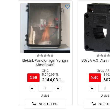
Elektrik Panoları için Yangın
80/5A A.G. Akım 
Söndürücü
CNC
Grup AR
5.240,95 TL
846,
%59
%40
2.144,03 TL
507
Adet
Adet
SEPETE EKLE
SEPETE