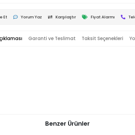
e Et
Yorum Yaz
Karşılaştır
Fiyat Alarmı
Tel
çıklaması
Garanti ve Teslimat
Taksit Seçenekleri
Yo
Benzer Ürünler