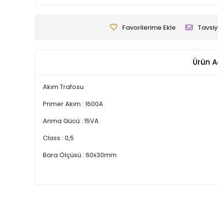
Favorilerime Ekle
Tavsiy
Ürün A
Akım Trafosu
Primer Akım : 1600A
Anma Gücü : 15VA
Class : 0,5
Bara Ölçüsü : 60x30mm