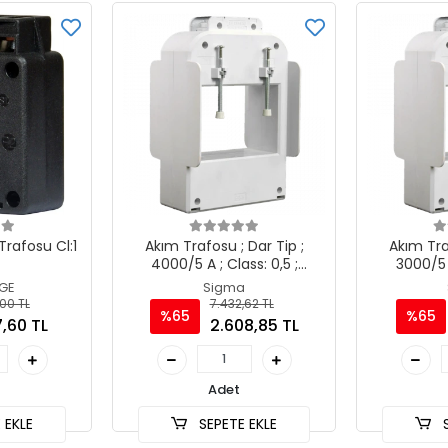
Trafosu Cl:1
Akım Trafosu ; Dar Tip ;
Akım Tra
4000/5 A ; Class: 0,5 ;
3000/5 A
4x(100x10mm)
4x(
GE
Sigma
00 TL
7.432,62 TL
%65
%65
,60 TL
2.608,85 TL
Adet
 EKLE
SEPETE EKLE
S