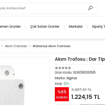
lenen Ürünler
Çok Satan Ürünler
Markalar
Sipariş 
Akım Trafoları
Mühürsüz Akım Trafoları
Akım Trafosu ; Dar Tip
Ürün Kodu:
SD6016000515
Marka:
Sigma
Stok:
20+
3.487,61 TL
%65
1.224,15 TL
indirim