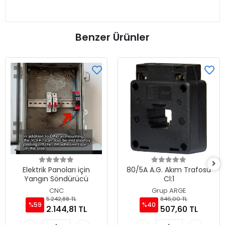
Benzer Ürünler
Elektrik Panoları için
80/5A A.G. Akım Trafosu
Yangın Söndürücü
Cl:1
CNC
Grup ARGE
5.242,88 TL
846,00 TL
%59
%40
2.144,81 TL
507,60 TL