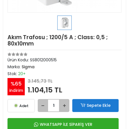
Akım Trafosu ; 1200/5 A ; Class: 0,5 ;
80x10mm
Ürün Kodu:
SS8012000515
Marka:
Sigma
Stok:
20+
3.145,73 TL
%65
1.104,15 TL
indirim
Sepete Ekle
Adet
WHATSAPP İLE SİPARİŞ VER