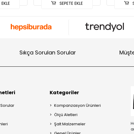
 EKLE
SEPETE EKLE
S
Sıkça Sorulan Sorular
Müşte
etleri
Kategoriler
 Sorular
Kompanzasyon Ürünleri
Ölçü Aletleri
H
mleri
Şalt Malzemeler
a
Genel Ürünler