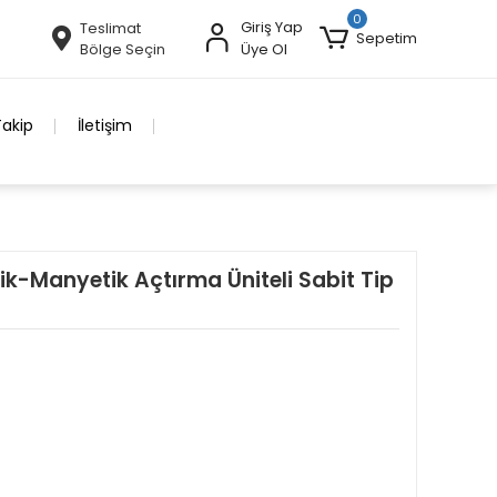
0
Giriş Yap
Teslimat
Sepetim
Bölge Seçin
Üye Ol
Takip
İletişim
k-Manyetik Açtırma Üniteli Sabit Tip