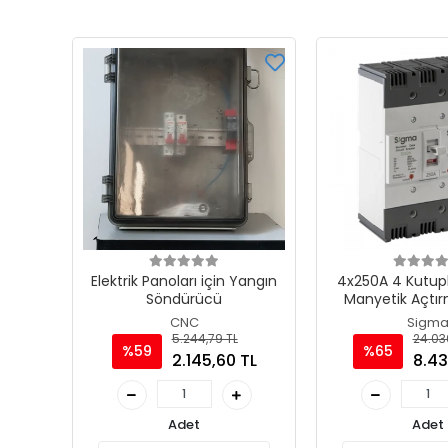
Elektrik Panoları için Yangın
4x250A 4 Kutup
Söndürücü
Manyetik Açtır
Ayarlı Tip AG D
CNC
Sigm
5.244,79 TL
24.03
%59
%65
2.145,60 TL
8.43
Adet
Adet