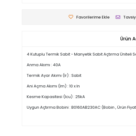
Favorilerime Ekle
Tavsiy
Ürün A
4 Kutuplu Termik Sabit - Manyetik Sabit Açtırma Üniteli S
Anma Akımı : 40A
Termik Ayar Akımı (lr) : Sabit
Ani Açma Akımı (lm) : 10 x ln
Kesme Kapasitesi (lcu) : 25kA
Uygun Açtırma Bobini : B0160AB230AC (Bobin , Ürün Fiyatı