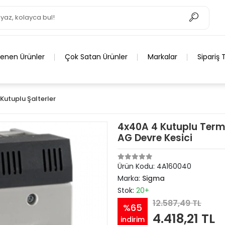
lenen Ürünler
Çok Satan Ürünler
Markalar
Sipariş 
 Kutuplu Şalterler
4x40A 4 Kutuplu Termi
AG Devre Kesici
Ürün Kodu:
4A160040
Marka:
Sigma
Stok:
20+
12.587,49 TL
%65
4.418,21 TL
indirim