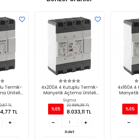
lu Termik-
4x200A 4 Kutuplu Termik-
4x160A 4 
ma Üniteli
Manyetik Açtırma Üniteli
Manyetik 
evre Kesici
Ayarlı Tip AG Devre Kesici
Ayarlı Tip
a
Sigma
0,67 TL
22.886,35 TL
%65
%65
4,77 TL
8.033,11 TL
Adet