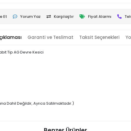
e Et
Yorum Yaz
Karşılaştır
Fiyat Alarmı
Tel
çıklaması
Garanti ve Teslimat
Taksit Seçenekleri
Yo
abit Tip AG Devre Kesici
na Dahil Değildir, Ayrıca Satılmaktadır.)
Benzer Ürünler