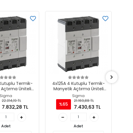
Kutuplu Termik-
4x125A 4 Kutuplu Termik-
4x1
Açtırma Üniteli
Manyetik Açtırma Üniteli
Man
 AG Devre Kesici
Ayarlı Tip AG Devre Kesici
Ayar
Sigma
Sigma
22.314,19 TL
21.169,88 TL
%65
7.832,28 TL
7.430,63 TL
Adet
Adet