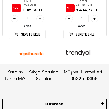
CNC
Sigma
5.244,79 TL
24.030,67 TL
%59
%65
2.145,60 TL
8.434,77 TL
Adet
Adet
SEPETE EKLE
SEPETE EKLE
Yardım
Sıkça Sorulan
Müşteri Hizmetleri
Lazım Mı?
Sorular
05325163158
Kurumsal