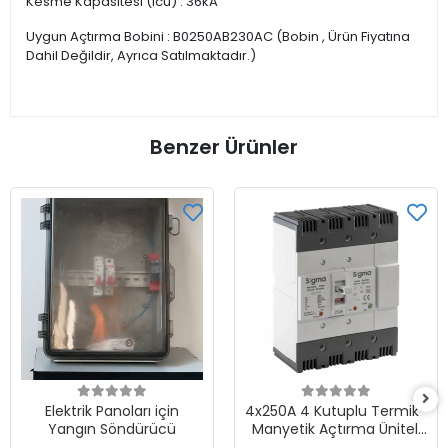
Kesme Kapasitesi (lcu) : 36kA
Uygun Açtırma Bobini : B0250AB230AC (Bobin , Ürün Fiyatına
Dahil Değildir, Ayrıca Satılmaktadır.)
Benzer Ürünler
Elektrik Panoları için
4x250A 4 Kutuplu Termik-
Yangın Söndürücü
Manyetik Açtırma Üniteli
Ayarlı Tip AG Devre Kesici