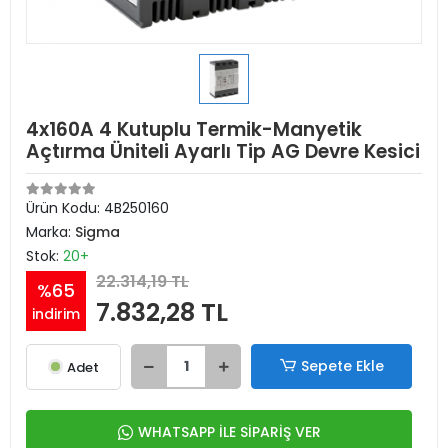
4x160A 4 Kutuplu Termik-Manyetik
Açtırma Üniteli Ayarlı Tip AG Devre Kesici
Ürün Kodu:
4B250160
Marka:
Sigma
Stok:
20+
22.314,19 TL
%65
7.832,28 TL
indirim
Sepete Ekle
Adet
WHATSAPP İLE SİPARİŞ VER