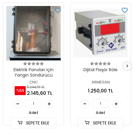
Elektrik Panoları için
Dijital Flaşör Röle
Yangın Söndürücü
CNC
ARMESAN
5.244,79 TL
1.250,00 TL
%59
2.145,60 TL
Adet
Adet
SEPETE EKLE
SEPETE EKLE