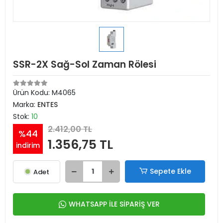
SSR-2X Sağ-Sol Zaman Rölesi
Ürün Kodu:
M4065
Marka:
ENTES
Stok:
10
2.412,00 TL
%44
1.356,75 TL
indirim
Sepete Ekle
Adet
WHATSAPP İLE SİPARİŞ VER