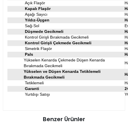
Açık Flaşör
H
Kapalı Flaşör
H
Aşağı Sayıcı
H
Yıldız-Üçgen
H
Sağ-Sol
E
Düşmede Gecikmeli
H
Kontrol Girişli Bırakmada Gecikmeli
H
Kontrol Girişli Çekmede Gecikmeli
H
Simetrik Flaşör
H
Pals
H
Yükselen Kenarda Çekmede Düşen Kenarda
H
Bırakmada Gecikmeli
Yükselen ve Düşen Kenarda Tetiklemeli
H
Bırakmada Gecikmeli
Tetiklemeli
H
Garanti
2
Yurtdışı Satışı
Y
Benzer Ürünler