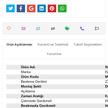
Ürün Açıklaması
Garanti ve Teslimat
Taksit Seçenekleri
Yorumlar
Ürün Adı
S
Marka
E
Ürün Kodu
M
Besleme Gerilimi
2
Montaj Şekli
D
Açıklama
Zaman Aralığı
0
Çekmede Gecikmeli
H
Bırakmada Gecikmeli
H