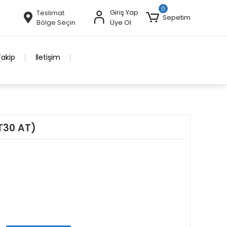
0
Giriş Yap
Teslimat
Sepetim
Bölge Seçin
Üye Ol
Takip
İletişim
T30 AT)