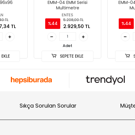
 96x96
EMM-04 EMM Serisi
EMM-04
Multimetre
Mu
AN
ENTES
,40 TL
5.208,00 TL
%44
%44
7,34 TL
2.929,50 TL
Adet
 EKLE
SEPETE EKLE
S
Sıkça Sorulan Sorular
Müşte