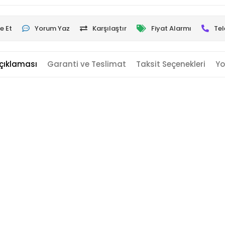
e Et
Yorum Yaz
Karşılaştır
Fiyat Alarmı
Tel
çıklaması
Garanti ve Teslimat
Taksit Seçenekleri
Yo