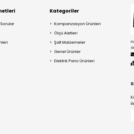
etleri
Kategoriler
 Sorular
Kompanzasyon Ürünleri
Ölçü Aletleri
H
mleri
Şalt Malzemeler
a
Genel Ürünler
Elektrik Pano Ürünleri
B
K
i