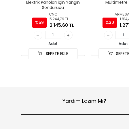
Elektrik Panoları için Yangın
Multimetre
Söndürücü
CNC
ARMES
5.244,79 TL
1.814
%59
%30
2.145,60 TL
1.27
Adet
Adet
SEPETE EKLE
SEPETE
Yardım Lazım Mı?