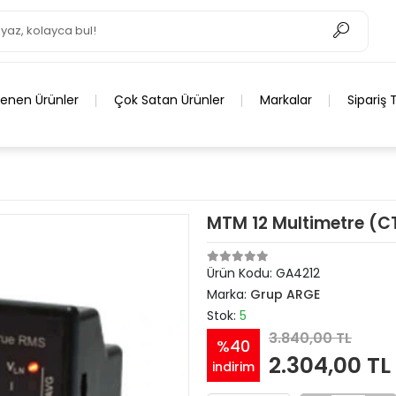
lenen Ürünler
Çok Satan Ürünler
Markalar
Sipariş 
MTM 12 Multimetre (C
Ürün Kodu:
GA4212
Marka:
Grup ARGE
Stok:
5
3.840,00 TL
%40
2.304,00 TL
indirim