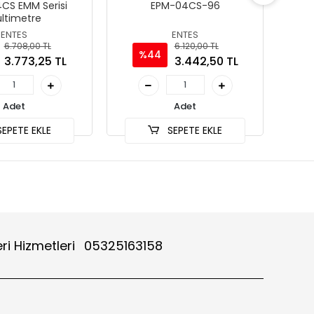
CS EMM Serisi
EPM-04CS-96
ltimetre
ENTES
ENTES
6.708,00 TL
6.120,00 TL
%44
3.773,25 TL
3.442,50 TL
Adet
Adet
EPETE EKLE
SEPETE EKLE
ri Hizmetleri
05325163158