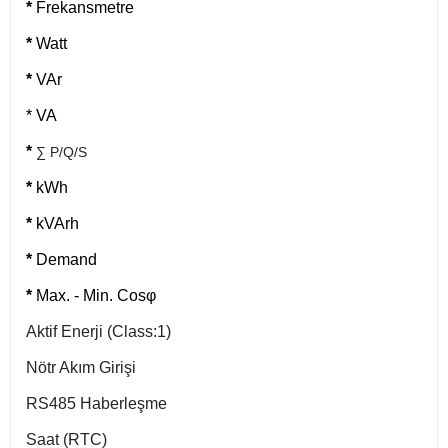
*
Frekansmetre
*
Watt
*
VAr
* VA
*
∑ P/Q/S
*
kWh
*
kVArh
*
Demand
*
Max. - Min. Cosφ
Aktif Enerji (Class:1
)
Nötr Akım Girişi
RS485 Haberleşme
Saat (RTC)