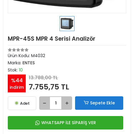
MPR-45S MPR 4 Serisi Analizör
Ürün Kodu:
M4032
Marka:
ENTES
Stok:
10
13.788,00 TL
%44
7.755,75 TL
indirim
Sepete Ekle
Adet
WHATSAPP İLE SİPARİŞ VER