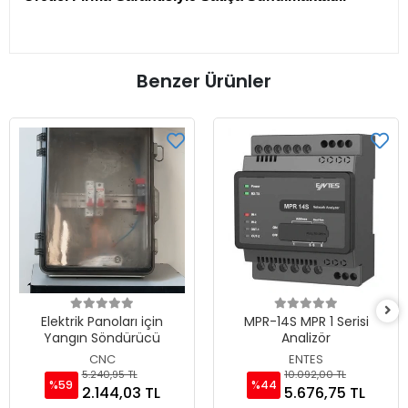
Benzer Ürünler
Elektrik Panoları için
MPR-14S MPR 1 Serisi
Yangın Söndürücü
Analizör
CNC
ENTES
5.240,95 TL
10.092,00 TL
%59
%44
2.144,03 TL
5.676,75 TL