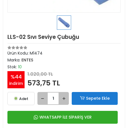
LLS-02 Sıvı Seviye Çubuğu
Ürün Kodu:
M1474
Marka:
ENTES
Stok:
10
1.020,00 TL
%44
573,75 TL
indirim
Sepete Ekle
Adet
WHATSAPP İLE SİPARİŞ VER