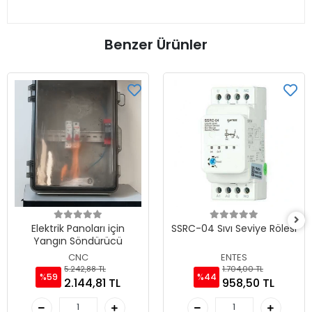
Benzer Ürünler
Elektrik Panoları için
SSRC-04 Sıvı Seviye Rölesi
Yangın Söndürücü
CNC
ENTES
5.242,88 TL
1.704,00 TL
%59
%44
2.144,81 TL
958,50 TL